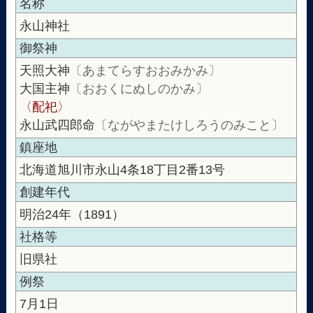
名称
永山神社
御祭神
天照大神
〔あまてらすおおみかみ〕
大国主神
〔おおくにぬしのかみ〕
〈配祀〉
永山武四郎命
〔ながやまたけしろうのみこと〕
鎮座地
北海道旭川市永山4条18丁目2番13号
創建年代
明治24年（1891）
社格等
旧県社
例祭
7月1日