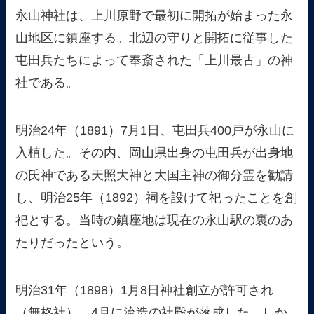
永山神社は、上川原野で最初に開拓が始まった永
山地区に鎮座する。北辺の守りと開拓に従事した
屯田兵たちによって奉斎された「上川最古」の神
社である。
明治24年（1891）7月1日、屯田兵400戸が永山に
入植した。その内、岡山県出身の屯田兵が出身地
の氏神である天照大神と大国主神の御分霊を勧請
し、明治25年（1892）祠を設けて祀ったことを創
祀とする。当時の鎮座地は現在の永山駅の裏のあ
たりだったという。
明治31年（1898）1月8日神社創立が許可され
（無格社）、4月に流造の社殿が落成した。しか