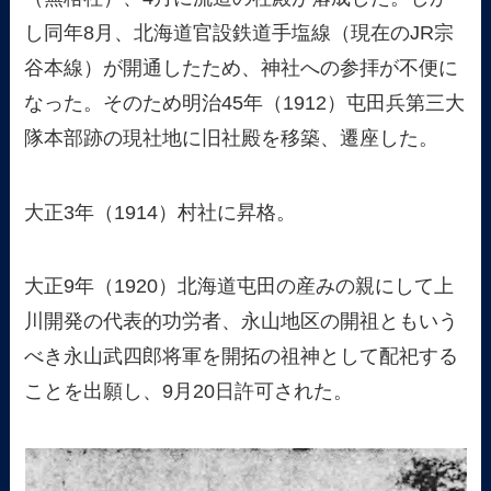
し同年8月、北海道官設鉄道手塩線（現在のJR宗
谷本線）が開通したため、神社への参拝が不便に
なった。そのため明治45年（1912）屯田兵第三大
隊本部跡の現社地に旧社殿を移築、遷座した。
大正3年（1914）村社に昇格。
大正9年（1920）北海道屯田の産みの親にして上
川開発の代表的功労者、永山地区の開祖ともいう
べき永山武四郎将軍を開拓の祖神として配祀する
ことを出願し、9月20日許可された。