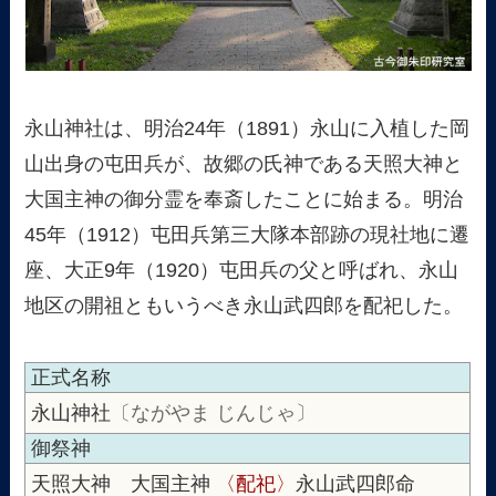
永山神社は、明治24年（1891）永山に入植した岡
山出身の屯田兵が、故郷の氏神である天照大神と
大国主神の御分霊を奉斎したことに始まる。明治
45年（1912）屯田兵第三大隊本部跡の現社地に遷
座、大正9年（1920）屯田兵の父と呼ばれ、永山
地区の開祖ともいうべき永山武四郎を配祀した。
正式名称
永山神社
〔ながやま じんじゃ〕
御祭神
天照大神 大国主神
〈配祀〉
永山武四郎命