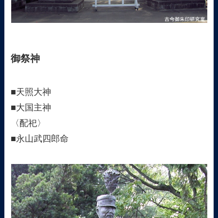
御祭神
■天照大神
■大国主神
〈配祀〉
■永山武四郎命