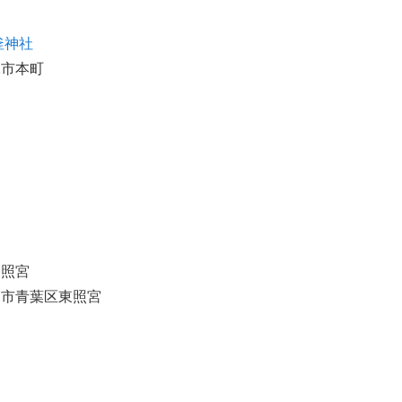
釜神社
竃市本町
東照宮
台市青葉区東照宮