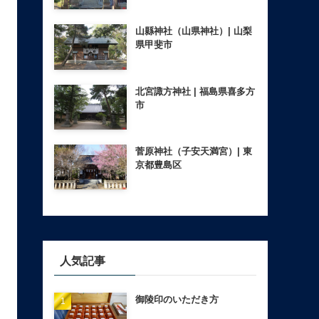
山縣神社（山県神社）| 山梨
県甲斐市
北宮諏方神社 | 福島県喜多方
市
菅原神社（子安天満宮）| 東
京都豊島区
人気記事
御陵印のいただき方