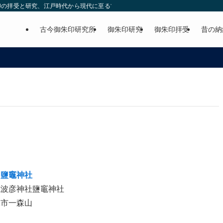
印の拝受と研究、江戸時代から現代に至る古今の御朱印の紹介。
古今御朱印研究所
御朱印研究
御朱印拝受
昔の納
・鹽竈神社
志波彦神社鹽竈神社
竃市一森山