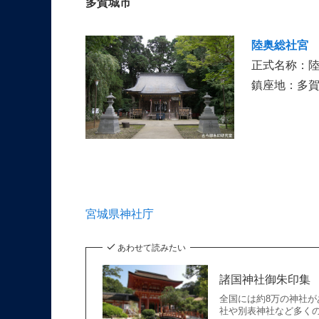
多賀城市
陸奥総社宮
正式名称：
鎮座地：多
宮城県神社庁
あわせて読みたい
諸国神社御朱印集
全国には約8万の神社
社や別表神社など多くの