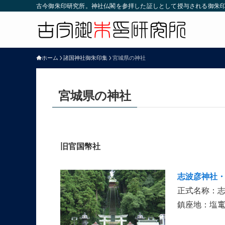
古今御朱印研究所。神社仏閣を参拝した証しとして授与される御朱
ホーム
諸国神社御朱印集
宮城県の神社
宮城県の神社
旧官国幣社
志波彦神社
正式名称：
鎮座地：塩