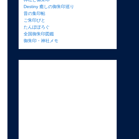
Destiny 癒しの御朱印巡り
昔の集印帖
ご朱印びと
たんぽぽろぐ
全国御朱印図鑑
御朱印・神社メモ