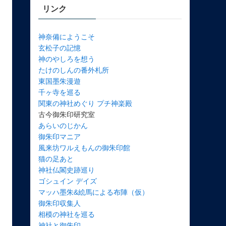
リンク
神奈備にようこそ
玄松子の記憶
神のやしろを想う
たけのしんの番外札所
東国墨朱漫遊
千ヶ寺を巡る
関東の神社めぐり プチ神楽殿
古今御朱印研究室
あらいのじかん
御朱印マニア
風来坊ワルえもんの御朱印館
猫の足あと
神社仏閣史跡巡り
ゴシュイン デイズ
マッハ墨朱&絵馬による布陣（仮）
御朱印収集人
相模の神社を巡る
神社と御朱印