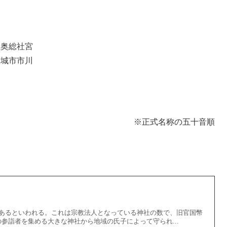
陸奥総社宮
賀城市市川
※正式名称の五十音順
があるといわれる。これは宗教法人となっている神社の数で、旧官国幣
参詣者を集める大きな神社から地域の氏子によって守られ...