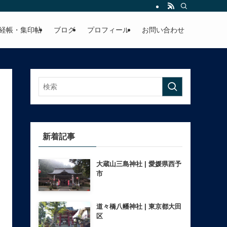
経帳・集印帖
ブログ
プロフィール
お問い合わせ
新着記事
大蔵山三島神社 | 愛媛県西予
市
道々橋八幡神社 | 東京都大田
区