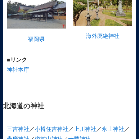
海外廃絶神社
福岡県
■リンク
神社本庁
北海道の神社
三吉神社
／
小樽住吉神社
／
上川神社
／
永山神社
／