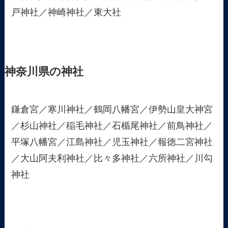
戸神社／神崎神社／東大社
神奈川県の神社
鎌倉宮／寒川神社／鶴岡八幡宮／伊勢山皇大神宮
／杉山神社／稲毛神社／石楯尾神社／前鳥神社／
平塚八幡宮／江島神社／児玉神社／報徳二宮神社
／大山阿夫利神社／比々多神社／六所神社／川勾
神社