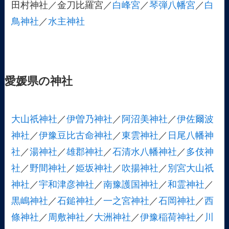
田村神社／金刀比羅宮／
白峰宮
／
琴弾八幡宮
／
白
鳥神社
／
水主神社
愛媛県の神社
大山祇神社
／
伊曽乃神社
／
阿沼美神社
／
伊佐爾波
神社
／
伊豫豆比古命神社
／
東雲神社
／
日尾八幡神
社
／
湯神社
／
雄郡神社
／
石清水八幡神社
／
多伎神
社
／
野間神社
／
姫坂神社
／
吹揚神社
／
別宮大山祇
神社
／
宇和津彦神社
／
南豫護国神社
／
和霊神社
／
黒嶋神社
／
石鎚神社
／
一之宮神社
／
石岡神社
／
西
條神社
／
周敷神社
／
大洲神社
／
伊豫稲荷神社
／
川