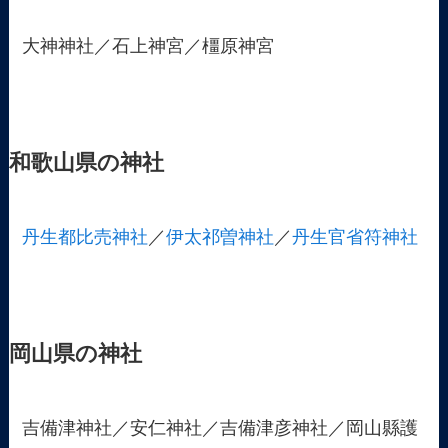
大神神社／石上神宮／橿原神宮
和歌山県の神社
丹生都比売神社
／
伊太祁曽神社
／
丹生官省符神社
岡山県の神社
吉備津神社／安仁神社／吉備津彦神社／岡山縣護