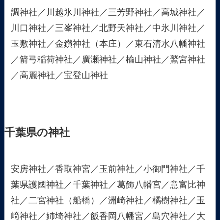
調神社／川越氷川神社／三芳野神社／高城神社／
川口神社／三峯神社／北野天神社／中氷川神社／
玉敷神社／金鑚神社（本庄）／東石清水八幡神社
／箭弓稲荷神社／廣瀬神社／楡山神社／鷲宮神社
／高麗神社／宝登山神社
千葉県の神社
安房神社／香取神宮／玉前神社／小御門神社／千
葉県護國神社／千葉神社／葛飾八幡宮／意富比神
社／二宮神社（船橋）／洲崎神社／橘樹神社／玉
﨑神社／姉埼神社／飯香岡八幡宮／島穴神社／大