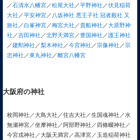
／
石清水八幡宮
／
松尾大社
／
平野神社
／
伏見稲荷
大社
／
平安神宮
／
八坂神社
悪王子社
冠者殿社
又
旅社
／
白峯神宮
／
梅宮大社
／
貴船神社
／
大原野神
社
／
吉田神社
／
北野天満宮
／
豊国神社
／
護王神社
／
建勲神社
／
梨木神社
／
今宮神社
／
宗像神社
／
宗
忠神社
／
東丸神社
／
離宮八幡宮
大阪府の神社
枚岡神社／大鳥大社／住吉大社／生国魂神社／水
無瀬神宮／坐摩神社／阿部野神社／四條畷神社／
今宮戎神社／大阪天満宮／高津宮／玉造稲荷神社