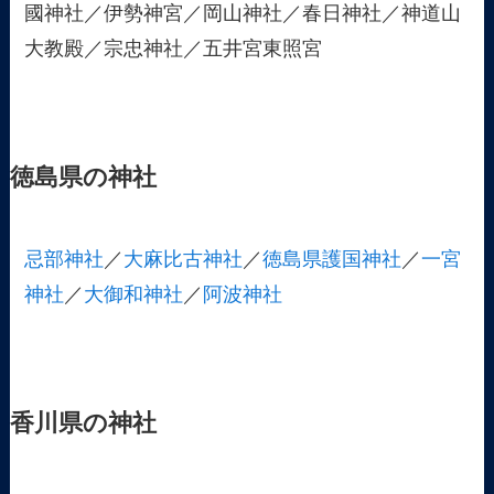
國神社／伊勢神宮／岡山神社／春日神社／神道山
大教殿／宗忠神社／五井宮東照宮
徳島県の神社
忌部神社
／
大麻比古神社
／
徳島県護国神社
／
一宮
神社
／
大御和神社
／
阿波神社
香川県の神社