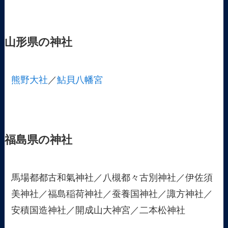
山形県の神社
熊野大社
／
鮎貝八幡宮
福島県の神社
馬場都都古和氣神社／八槻都々古別神社／伊佐須
美神社／福島稲荷神社／蚕養国神社／諏方神社／
安積国造神社／開成山大神宮／二本松神社