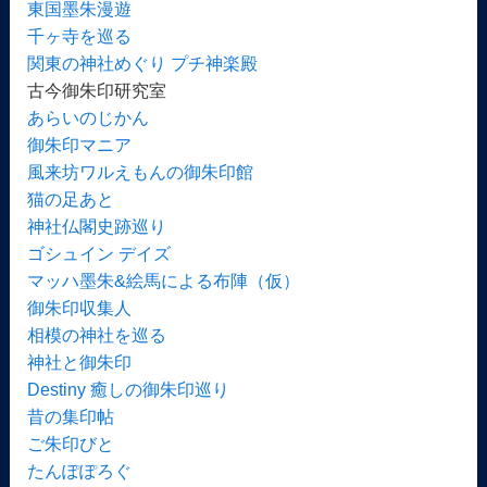
東国墨朱漫遊
千ヶ寺を巡る
関東の神社めぐり プチ神楽殿
古今御朱印研究室
あらいのじかん
御朱印マニア
風来坊ワルえもんの御朱印館
猫の足あと
神社仏閣史跡巡り
ゴシュイン デイズ
マッハ墨朱&絵馬による布陣（仮）
御朱印収集人
相模の神社を巡る
神社と御朱印
Destiny 癒しの御朱印巡り
昔の集印帖
ご朱印びと
たんぽぽろぐ