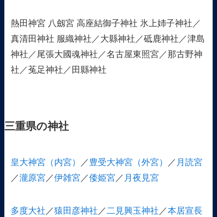
熱田神宮 八劔宮 高座結御子神社 氷上姉子神社／
真清田神社 服織神社／大縣神社／砥鹿神社／津島
神社／尾張大國魂神社／名古屋東照宮／那古野神
社／菟足神社／田縣神社
三重県の神社
皇大神宮（内宮）
／
豊受大神宮（外宮）
／
月読宮
／
瀧原宮
／
伊雑宮
／
倭姫宮
／
月夜見宮
多度大社
／
猿田彦神社
／
二見興玉神社
／
本居宣長