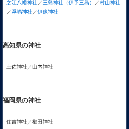
之江八幡神社
／
三島神社（伊予三島）
／
村山神社
／
浮嶋神社
／
伊豫神社
高知県の神社
土佐神社／山内神社
福岡県の神社
住吉神社／櫛田神社