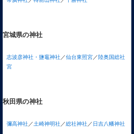
帯廣神社
／
樽前山神社
／
十勝神社
宮城県の神社
志波彦神社・鹽竈神社
／
仙台東照宮
／
陸奥国総社
宮
秋田県の神社
彌高神社
／
土崎神明社
／
総社神社
／
日吉八幡神社