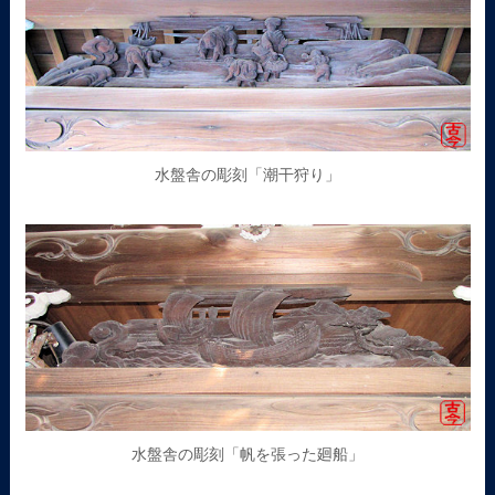
水盤舎の彫刻「潮干狩り」
水盤舎の彫刻「帆を張った廻船」