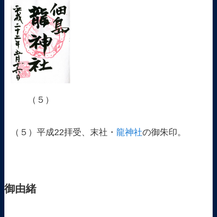
（５）
（５）平成22拝受、末社・
龍神社
の御朱印。
御由緒