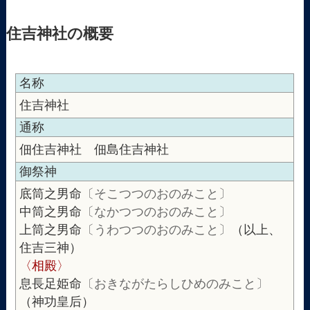
住吉神社の概要
名称
住吉神社
通称
佃住吉神社 佃島住吉神社
御祭神
底筒之男命
〔そこつつのおのみこと〕
中筒之男命
〔なかつつのおのみこと〕
上筒之男命
〔うわつつのおのみこと〕
（以上、
住吉三神）
〈相殿〉
息長足姫命
〔おきながたらしひめのみこと〕
（神功皇后）