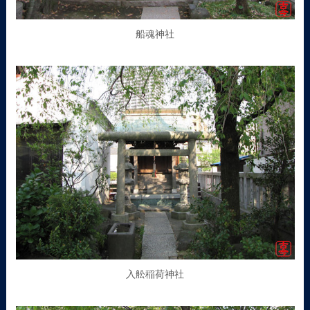
船魂神社
入舩稲荷神社