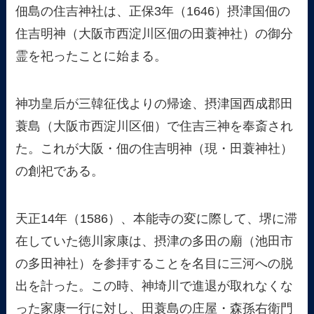
佃島の住吉神社は、正保3年（1646）摂津国佃の
住吉明神（大阪市西淀川区佃の田蓑神社）の御分
霊を祀ったことに始まる。
神功皇后が三韓征伐よりの帰途、摂津国西成郡田
蓑島（大阪市西淀川区佃）で住吉三神を奉斎され
た。これが大阪・佃の住吉明神（現・田蓑神社）
の創祀である。
天正14年（1586）、本能寺の変に際して、堺に滞
在していた徳川家康は、摂津の多田の廟（池田市
の多田神社）を参拝することを名目に三河への脱
出を計った。この時、神埼川で進退が取れなくな
った家康一行に対し、田蓑島の庄屋・森孫右衛門