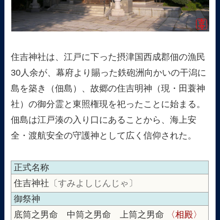
住吉神社は、江戸に下った摂津国西成郡佃の漁民
30人余が、幕府より賜った鉄砲洲向かいの干潟に
島を築き（佃島）、故郷の住吉明神（現・田蓑神
社）の御分霊と東照権現を祀ったことに始まる。
佃島は江戸湊の入り口にあることから、海上安
全・渡航安全の守護神として広く信仰された。
正式名称
住吉神社
〔すみよしじんじゃ〕
御祭神
底筒之男命 中筒之男命 上筒之男命
〈相殿〉