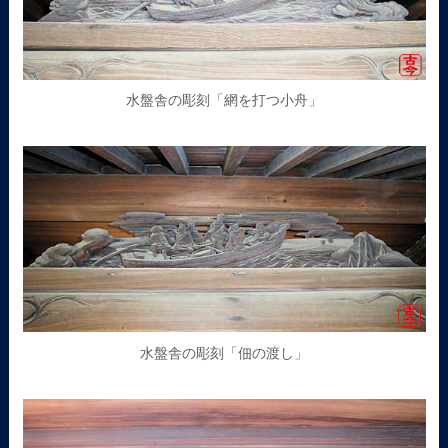
水盤舎の彫刻「網を打つ小舟」
水盤舎の彫刻「佃の渡し」