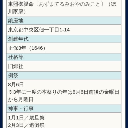
東照御親命
〔あずまてるみおやのみこと〕
（徳
川家康）
鎮座地
東京都中央区佃一丁目1-14
創建年代
正保3年（1646）
社格等
旧郷社
例祭
8月6日
※3年に一度の本祭りの年は8月6日前後の金曜日
から月曜日
神事・行事
1月1日／歳旦祭
2月3日／追儺祭