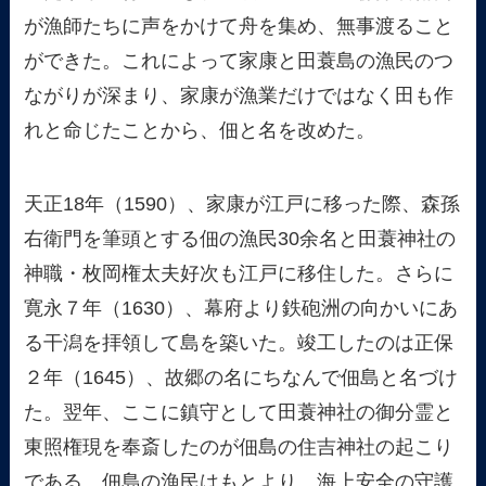
が漁師たちに声をかけて舟を集め、無事渡ること
ができた。これによって家康と田蓑島の漁民のつ
ながりが深まり、家康が漁業だけではなく田も作
れと命じたことから、佃と名を改めた。
天正18年（1590）、家康が江戸に移った際、森孫
右衛門を筆頭とする佃の漁民30余名と田蓑神社の
神職・枚岡権太夫好次も江戸に移住した。さらに
寛永７年（1630）、幕府より鉄砲洲の向かいにあ
る干潟を拝領して島を築いた。竣工したのは正保
２年（1645）、故郷の名にちなんで佃島と名づけ
た。翌年、ここに鎮守として田蓑神社の御分霊と
東照権現を奉斎したのが佃島の住吉神社の起こり
である。佃島の漁民はもとより、海上安全の守護