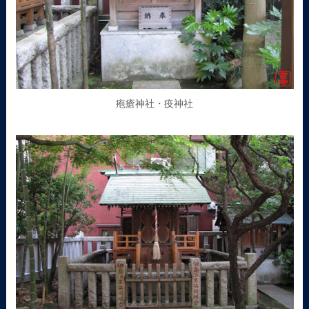
疱瘡神社・疫神社