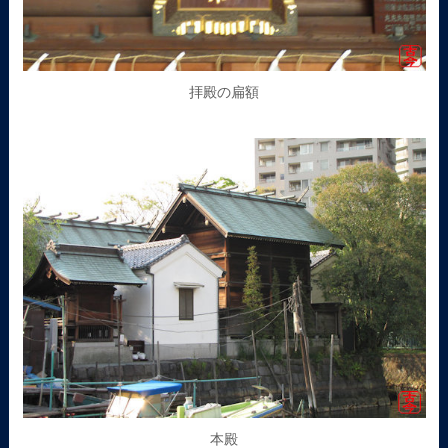
拝殿の扁額
本殿