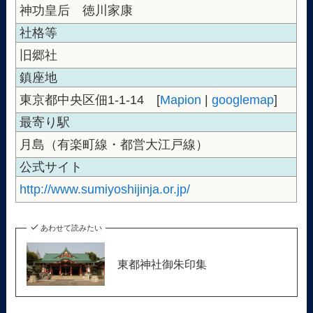
神功皇后 徳川家康
社格等
旧郷社
鎮座地
東京都中央区佃1-1-14 [
Mapion
|
googlemap
]
最寄り駅
月島（有楽町線・都営大江戸線）
公式サイト
http://www.sumiyoshijinja.or.jp/
あわせて読みたい
東都神社御朱印集