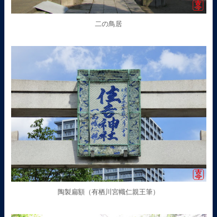
二の鳥居
陶製扁額（有栖川宮幟仁親王筆）