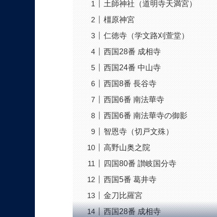
土師神社（道明寺天満宮）
橿原神宮
仁徳寺（学文路刈萱堂）
西国28番 成相寺
西国24番 中山寺
西国8番 長谷寺
西国6番 南法華寺
西国6番 南法華寺の御影
智恩寺（切戸文殊）
高野山奥之院
四国80番 讃岐国分寺
西国5番 葛井寺
金刀比羅宮
西国28番 成相寺