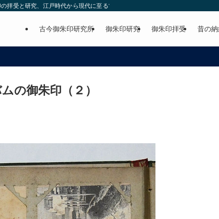
印の拝受と研究、江戸時代から現代に至る古今の御朱印の紹介。
古今御朱印研究所
御朱印研究
御朱印拝受
昔の納
ルバムの御朱印（２）