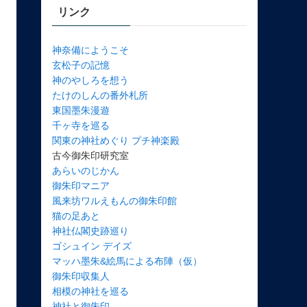
リンク
神奈備にようこそ
玄松子の記憶
神のやしろを想う
たけのしんの番外札所
東国墨朱漫遊
千ヶ寺を巡る
関東の神社めぐり プチ神楽殿
古今御朱印研究室
あらいのじかん
御朱印マニア
風来坊ワルえもんの御朱印館
猫の足あと
神社仏閣史跡巡り
ゴシュイン デイズ
マッハ墨朱&絵馬による布陣（仮）
御朱印収集人
相模の神社を巡る
神社と御朱印