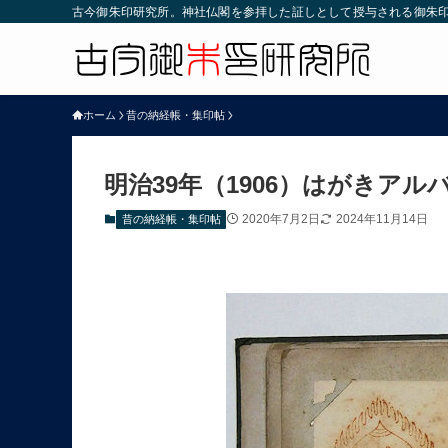
古今御朱印研究所。神社仏閣を参拝した証しとして授与される御朱
ホーム
昔の納経帳・集印帖
明治39年（1906）はがきア
2020年7月2日
2024年11月14日
昔の納経帳・集印帖