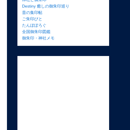
Destiny 癒しの御朱印巡り
昔の集印帖
ご朱印びと
たんぽぽろぐ
全国御朱印図鑑
御朱印・神社メモ