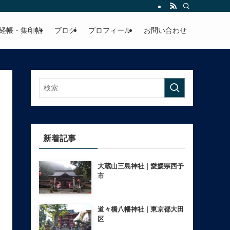
経帳・集印帖
ブログ
プロフィール
お問い合わせ
新着記事
大蔵山三島神社 | 愛媛県西予
市
道々橋八幡神社 | 東京都大田
区