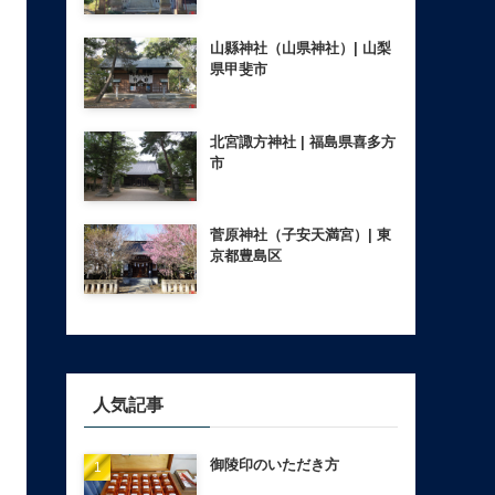
山縣神社（山県神社）| 山梨
県甲斐市
北宮諏方神社 | 福島県喜多方
市
菅原神社（子安天満宮）| 東
京都豊島区
人気記事
御陵印のいただき方