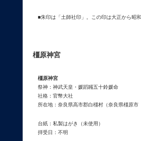
■朱印は「土師社印」。この印は大正から昭
橿原神宮
橿原神宮
祭神：神武天皇・媛蹈韛五十鈴媛命
社格：官幣大社
所在地：奈良県高市郡白橿村（奈良県橿原市
台紙：私製はがき（未使用）
拝受日：不明