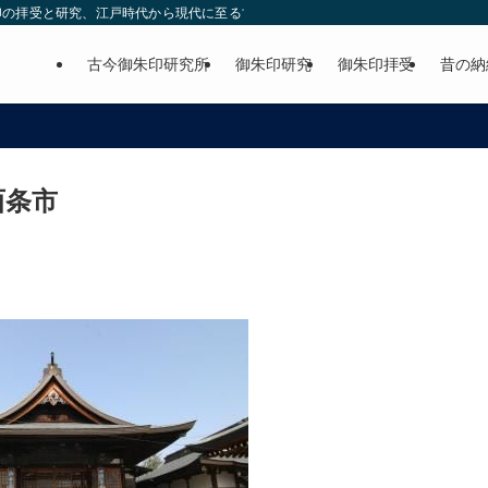
印の拝受と研究、江戸時代から現代に至る古今の御朱印の紹介。
古今御朱印研究所
御朱印研究
御朱印拝受
昔の納
西条市