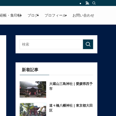
経帳・集印帖
ブログ
プロフィール
お問い合わせ
新着記事
大蔵山三島神社 | 愛媛県西予
市
道々橋八幡神社 | 東京都大田
区