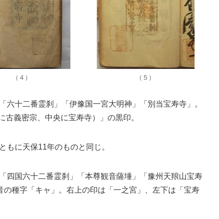
（４）
（５）
しで「六十二番霊刹」「伊豫国一宮大明神」「別当宝寿寺」。
隅に古義密宗、中央に宝寿寺）」の黒印。
印ともに天保11年のものと同じ。
しで「四国六十二番霊刹」「本尊観音薩埵」「豫州天羪山宝寿
音の種字「キャ」。右上の印は「一之宮」、左下は「宝寿