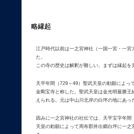
略縁起
江戸時代以前は一之宮神社（一国一宮・一宮
た。
この寺の歴史は解釈が難しい。まずは縁起を
天平年間（729～49）聖武天皇の勅願によ
金剛宝寺と称した。聖武天皇は金光明最勝王
えられる。元は中山川北岸の白坪の地にあっ
因みに一之宮神社の社伝では、天平宝字年間（
天皇の勅願によって周布郡井出郷白坪に一之