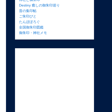
Destiny 癒しの御朱印巡り
昔の集印帖
ご朱印びと
たんぽぽろぐ
全国御朱印図鑑
御朱印・神社メモ