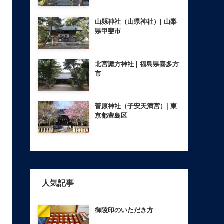
山縣神社（山県神社）| 山梨
県甲斐市
北宮諏方神社 | 福島県喜多方
市
菅原神社（子安天満宮）| 東
京都豊島区
人気記事
御陵印のいただき方