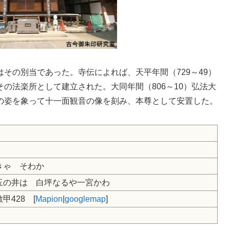
はその別当であった。寺伝によれば、天平年間（729～49）
の法楽所として建立された。大同年間（806～10）弘法大
の姿を象って十一面観音の像を刻み、本尊として安置した。
きゃ そわか
玉の井は 白坪なるや一宮かわ
428 [
Mapion
|
googlemap
]