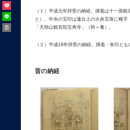
（１）平成元年拝受の納経。揮毫は十一面観
と）。中央の宝印は蓮台上の火炎宝珠に種字
「天羪山観音院宝寿寺」（羪＝養）。
（２）平成18年拝受の納経。揮毫・朱印とも
昔の納経