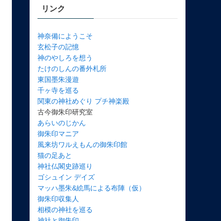
リンク
神奈備にようこそ
玄松子の記憶
神のやしろを想う
たけのしんの番外札所
東国墨朱漫遊
千ヶ寺を巡る
関東の神社めぐり プチ神楽殿
古今御朱印研究室
あらいのじかん
御朱印マニア
風来坊ワルえもんの御朱印館
猫の足あと
神社仏閣史跡巡り
ゴシュイン デイズ
マッハ墨朱&絵馬による布陣（仮）
御朱印収集人
相模の神社を巡る
神社と御朱印