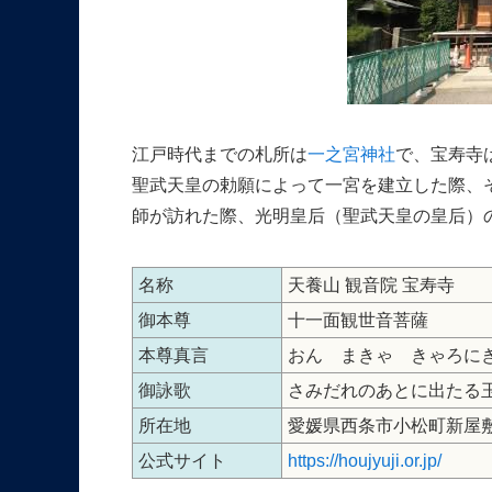
江戸時代までの札所は
一之宮神社
で、宝寿寺
聖武天皇の勅願によって一宮を建立した際、そ
師が訪れた際、光明皇后（聖武天皇の皇后）
名称
天養山 観音院 宝寿寺
御本尊
十一面観世音菩薩
本尊真言
おん まきゃ きゃろに
御詠歌
さみだれのあとに出たる
所在地
愛媛県西条市小松町新屋敷甲
公式サイト
https://houjyuji.or.jp/