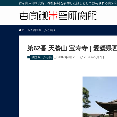
古今御朱印研究所。神社仏閣を参拝した証しとして授与される御朱
ホーム
四国八十八ヶ所
第62番 天養山 宝寿寺 | 愛媛県
2007年9月23日
2026年5月7日
四国八十八ヶ所