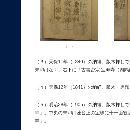
（３）
（３）天保11年（1840）の納経。版木押
朱印はなく、右下に「古義密宗 宝寿寺（四
（４）天保12年（1841）の納経。版木・黒
（５）明治38年（1905）の納経。版木押
寺」。中央の朱印は蓮台上の宝珠に十一面観
寺」。