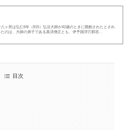
八ヶ所は弘仁6年（815）弘法大師が42歳のときに開創されたとされ
たのは、大師の弟子である真済僧正とも、伊予国浮穴郡荏...
目次