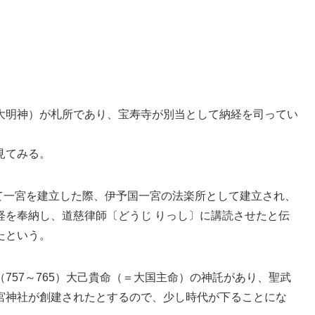
大明神）が札所であり、宝寿寺が別当として納経を司ってい
見てみる。
って一宮を建立した際、伊予国一宮の法楽所として建立され、
経を奉納し、道慈律師
〔どうじ りっし〕
に講読させたと伝
たという。
757～765）大己貴命（＝大国主命）の神託があり、聖武
宮神社が創建されたとするので、少し時代が下ることにな