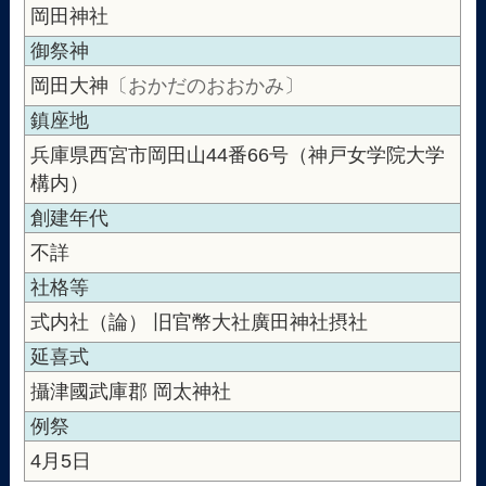
岡田神社
御祭神
岡田大神
〔おかだのおおかみ〕
鎮座地
兵庫県西宮市岡田山44番66号（神戸女学院大学
構内）
創建年代
不詳
社格等
式内社（論） 旧官幣大社廣田神社摂社
延喜式
攝津國武庫郡 岡太神社
例祭
4月5日