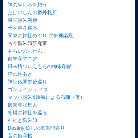
神のやしろを想う
たけのしんの番外札所
東国墨朱漫遊
千ヶ寺を巡る
関東の神社めぐり プチ神楽殿
古今御朱印研究室
あらいのじかん
御朱印マニア
風来坊ワルえもんの御朱印館
猫の足あと
神社仏閣史跡巡り
ゴシュイン デイズ
マッハ墨朱&絵馬による布陣（仮）
御朱印収集人
相模の神社を巡る
神社と御朱印
Destiny 癒しの御朱印巡り
昔の集印帖