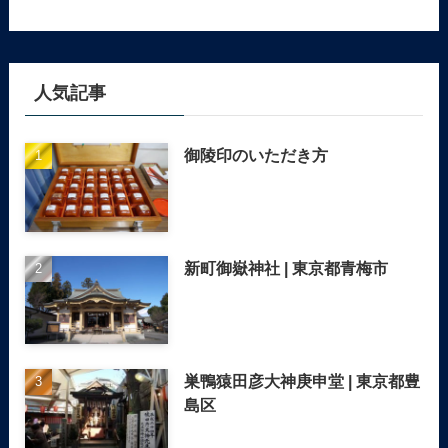
人気記事
御陵印のいただき方
新町御嶽神社 | 東京都青梅市
巣鴨猿田彦大神庚申堂 | 東京都豊
島区