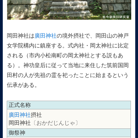
岡田神社は
廣田神社
の境外摂社で、岡田山の神戸
女学院構内に鎮座する。式内社・岡太神社に比定
される（市内小松南町の岡太神社とする説もあ
る）。神功皇后に従って当地に来住した筑前国岡
田村の人が先祖の霊を祀ったことに始まるという
伝承がある。
正式名称
廣田神社
摂社
岡田神社
〔おかだじんじゃ〕
御祭神