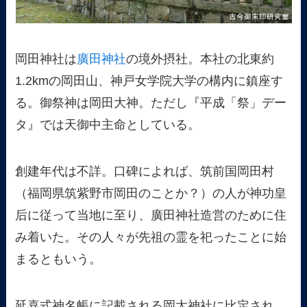
岡田神社は
廣田神社
の境外摂社。本社の北東約
1.2kmの岡田山、神戸女学院大学の構内に鎮座す
る。御祭神は岡田大神。ただし『平成「祭」デー
タ』では天御中主命としている。
創建年代は不詳。口碑によれば、筑前国岡田村
（福岡県筑紫野市岡田のことか？）の人が神功皇
后に従って当地に至り、廣田神社造営のために住
み着いた。その人々が先祖の霊を祀ったことに始
まるともいう。
延喜式神名帳に記載される岡太神社に比定され