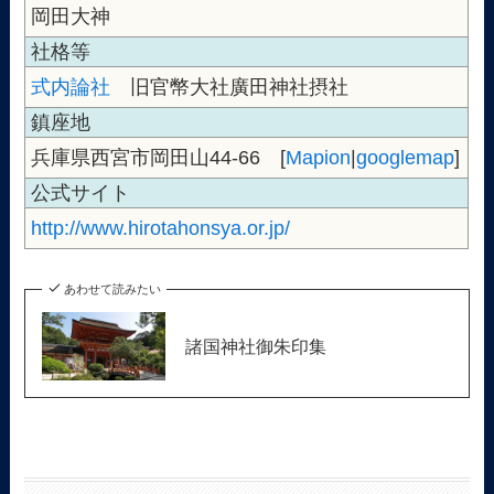
岡田大神
社格等
式内論社
旧官幣大社廣田神社摂社
鎮座地
兵庫県西宮市岡田山44-66 [
Mapion
|
googlemap
]
公式サイト
http://www.hirotahonsya.or.jp/
あわせて読みたい
諸国神社御朱印集