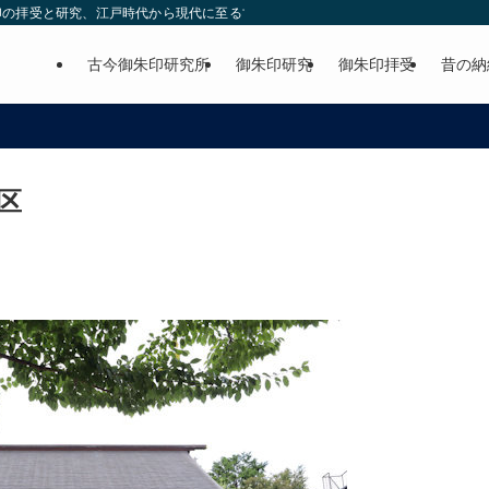
印の拝受と研究、江戸時代から現代に至る古今の御朱印の紹介。
古今御朱印研究所
御朱印研究
御朱印拝受
昔の納
区