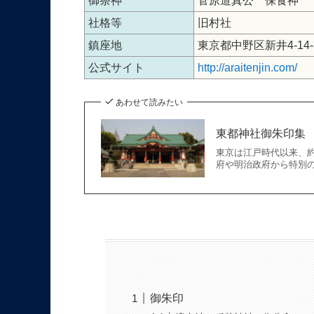
御祭神
菅原道真公 保食神
社格等
旧村社
鎮座地
東京都中野区新井4-14-
公式サイト
http://araitenjin.com/
あわせて読みたい
東都神社御朱印集
東京は江戸時代以来、約
府や明治政府から特別の
御朱印