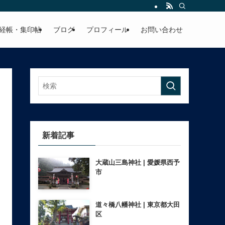
経帳・集印帖
ブログ
プロフィール
お問い合わせ
新着記事
大蔵山三島神社 | 愛媛県西予
市
道々橋八幡神社 | 東京都大田
区