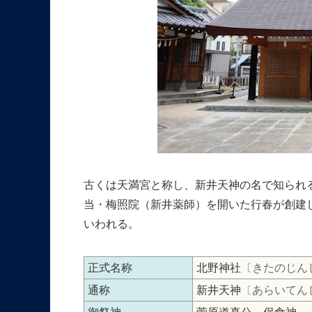
古くは天満宮と称し、新井天神の名で知られる
当・梅照院（新井薬師）を開いた行春が創建
いわれる。
正式名称
北野神社
〔きたのじん
通称
新井天神
〔あらいてん