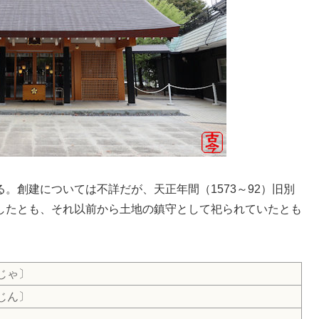
。創建については不詳だが、天正年間（1573～92）旧別
したとも、それ以前から土地の鎮守として祀られていたとも
じゃ〕
じん〕