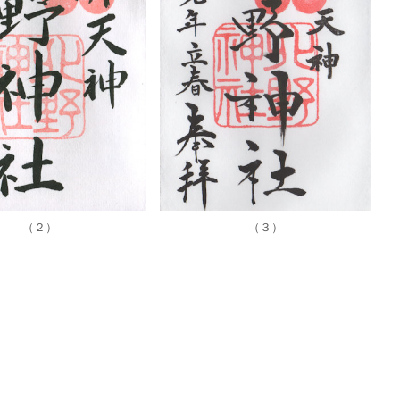
（２）
（３）