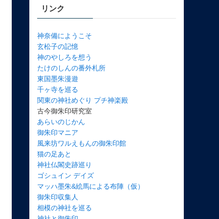
リンク
神奈備にようこそ
玄松子の記憶
神のやしろを想う
たけのしんの番外札所
東国墨朱漫遊
千ヶ寺を巡る
関東の神社めぐり プチ神楽殿
古今御朱印研究室
あらいのじかん
御朱印マニア
風来坊ワルえもんの御朱印館
猫の足あと
神社仏閣史跡巡り
ゴシュイン デイズ
マッハ墨朱&絵馬による布陣（仮）
御朱印収集人
相模の神社を巡る
神社と御朱印