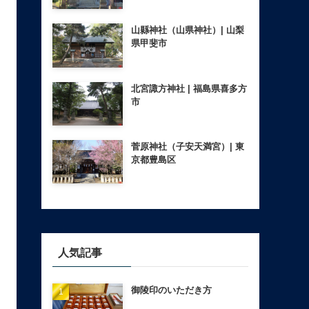
山縣神社（山県神社）| 山梨
県甲斐市
北宮諏方神社 | 福島県喜多方
市
菅原神社（子安天満宮）| 東
京都豊島区
人気記事
御陵印のいただき方