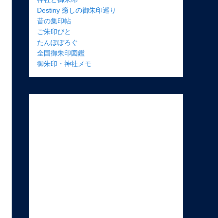
Destiny 癒しの御朱印巡り
昔の集印帖
ご朱印びと
たんぽぽろぐ
全国御朱印図鑑
御朱印・神社メモ