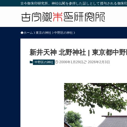
古今御朱印研究所。神社仏閣を参拝した証しとして授与される御朱
ホーム
東京の神社
中野区の神社
新井天神 北野神社 | 東京都中野
2006年1月29日
2026年2月3日
中野区の神社