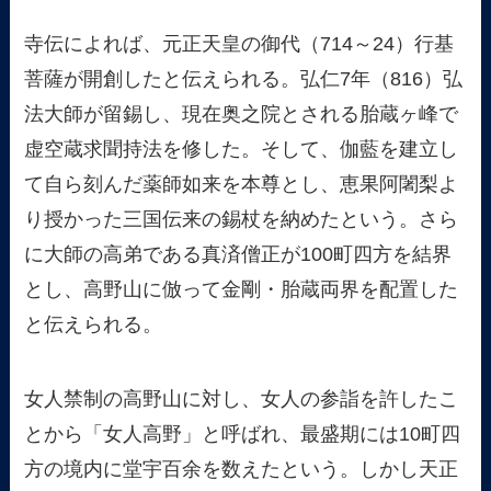
寺伝によれば、元正天皇の御代（714～24）行基
菩薩が開創したと伝えられる。弘仁7年（816）弘
法大師が留錫し、現在奥之院とされる胎蔵ヶ峰で
虚空蔵求聞持法を修した。そして、伽藍を建立し
て自ら刻んだ薬師如来を本尊とし、恵果阿闍梨よ
り授かった三国伝来の錫杖を納めたという。さら
に大師の高弟である真済僧正が100町四方を結界
とし、高野山に倣って金剛・胎蔵両界を配置した
と伝えられる。
女人禁制の高野山に対し、女人の参詣を許したこ
とから「女人高野」と呼ばれ、最盛期には10町四
方の境内に堂宇百余を数えたという。しかし天正