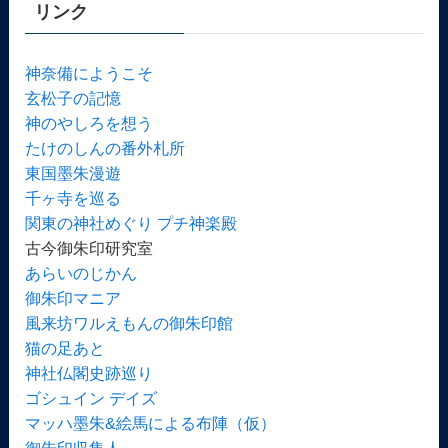
リンク
神奈備にようこそ
玄松子の記憶
神のやしろを想う
たけのしんの番外札所
東国墨朱漫遊
千ヶ寺を巡る
関東の神社めぐり プチ神楽殿
古今御朱印研究室
あらいのじかん
御朱印マニア
風来坊ワルえもんの御朱印館
猫の足あと
神社仏閣史跡巡り
ゴシュイン デイズ
マッハ墨朱&絵馬による布陣（仮）