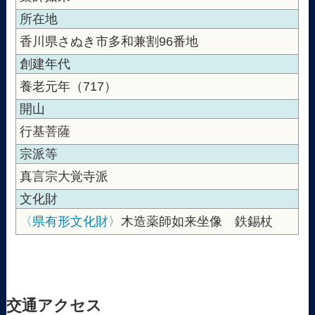
所在地
香川県さぬき市多和兼割96番地
創建年代
養老元年（717）
開山
行基菩薩
宗派等
真言宗大覚寺派
文化財
〈県有形文化財〉
木造薬師如来坐像 鉄錫杖
交通アクセス