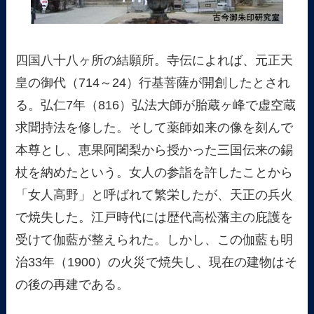
四国八十八ヶ所の結願所。寺伝によれば、元正天
皇の御代（714～24）行基菩薩が開創したとされ
る。弘仁7年（816）弘法大師が胎蔵ヶ峰で虚空蔵
求聞持法を修した。そして薬師如来の像を刻んで
本尊とし、恵果阿闍梨から授かった三国伝来の錫
杖を納めたという。女人の参詣を許したことから
「女人高野」と呼ばれて繁栄したが、天正の兵火
で焼失した。江戸時代には歴代高松藩主の庇護を
受けて伽藍が整えられた。しかし、この伽藍も明
治33年（1900）の火災で焼失し、現在の建物はそ
の後の再建である。