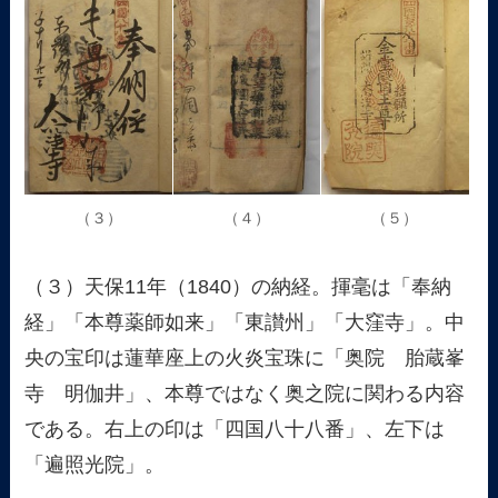
（３）
（４）
（５）
（３）天保11年（1840）の納経。揮毫は「奉納
経」「本尊薬師如来」「東讃州」「大窪寺」。中
央の宝印は蓮華座上の火炎宝珠に「奥院 胎蔵峯
寺 明伽井」、本尊ではなく奥之院に関わる内容
である。右上の印は「四国八十八番」、左下は
「遍照光院」。