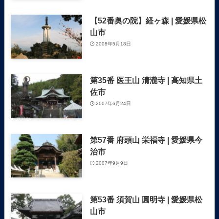
【52番奥の院】経ヶ森 | 愛媛県松
山市
2008年5月18日
第35番 医王山 清瀧寺 | 高知県土
佐市
2007年6月24日
第57番 府頭山 栄福寺 | 愛媛県今
治市
2007年9月9日
第53番 須賀山 圓明寺 | 愛媛県松
山市