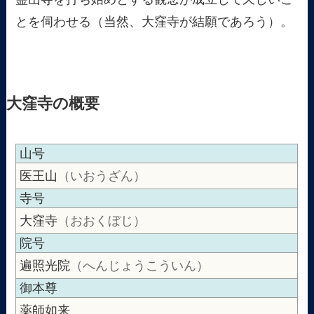
とを伺わせる（当然、大窪寺が結願であろう）。
大窪寺の概要
山号
医王山
（いおうざん）
寺号
大窪寺
（おおくぼじ）
院号
遍照光院
（へんじょうこういん）
御本尊
薬師如来