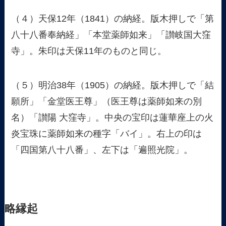
（４）天保12年（1841）の納経。版木押しで「第
八十八番奉納経」「本堂薬師如来」「讃岐国大窪
寺」。朱印は天保11年のものと同じ。
（５）明治38年（1905）の納経。版木押しで「結
願所」「金堂医王尊」（医王尊は薬師如来の別
名）「讃陽 大窪寺」。中央の宝印は蓮華座上の火
炎宝珠に薬師如来の種字「バイ」。右上の印は
「四国第八十八番」、左下は「遍照光院」。
略縁起