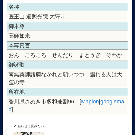
名称
医王山 遍照光院 大窪寺
御本尊
薬師如来
本尊真言
おん ころころ せんだり まとうぎ そわか
御詠歌
南無薬師諸病なかれと願いつつ 詣れる人は大
窪の寺
所在地
香川県さぬき市多和兼割96 [
Mapion
|
googlema
p
]
あわせて読みたい