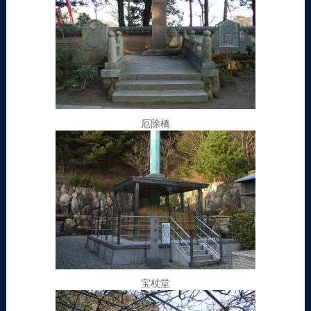
厄除橋
宝杖堂