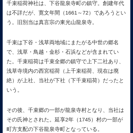
千束稲荷神社は、下谷龍泉寺町の鎮守。創建年代
は不詳だが、寛文年間（1661～72）であろうとい
う。旧別当は真言宗の東光山龍泉寺。
千束は下谷・浅草両地域にまたがる中世の郷名
で、浅草・鳥越・金杉・石浜などが含まれてい
た。千束稲荷は千束全郷の鎮守で上下二社あり、
浅草寺境内の西宮稲荷（上千束稲荷、現在は廃
絶）が上社、当社が下社（下千束稲荷）だったと
いう。
その後、千束郷の一部が龍泉寺村となり、当社は
その氏神とされた。延享2年（1745）村の一部が
町方支配の下谷龍泉寺町となっている。