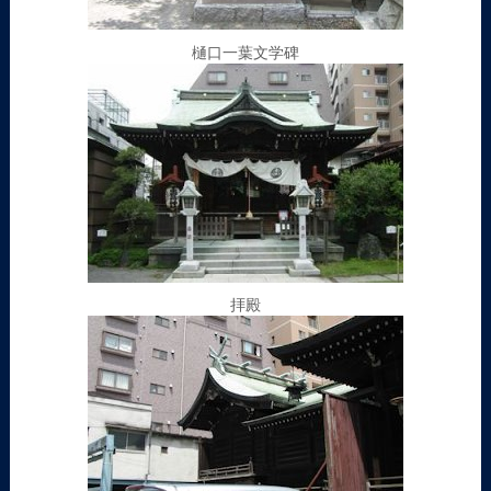
樋口一葉文学碑
拝殿