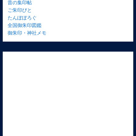
昔の集印帖
ご朱印びと
たんぽぽろぐ
全国御朱印図鑑
御朱印・神社メモ