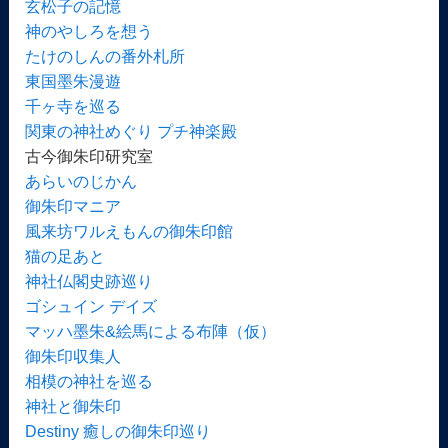
玄松子の記憶
神のやしろを想う
たけのしんの番外札所
東国墨朱漫遊
千ヶ寺を巡る
関東の神社めぐり プチ神楽殿
古今御朱印研究室
あらいのじかん
御朱印マニア
風来坊ワルえもんの御朱印館
猫の足あと
神社仏閣史跡巡り
ゴシュイン デイズ
マッハ墨朱&絵馬による布陣（仮）
御朱印収集人
相模の神社を巡る
神社と御朱印
Destiny 癒しの御朱印巡り