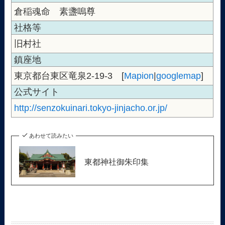
倉稲魂命 素盞嗚尊
社格等
旧村社
鎮座地
東京都台東区竜泉2-19-3 [
Mapion
|
googlemap
]
公式サイト
http://senzokuinari.tokyo-jinjacho.or.jp/
あわせて読みたい
東都神社御朱印集