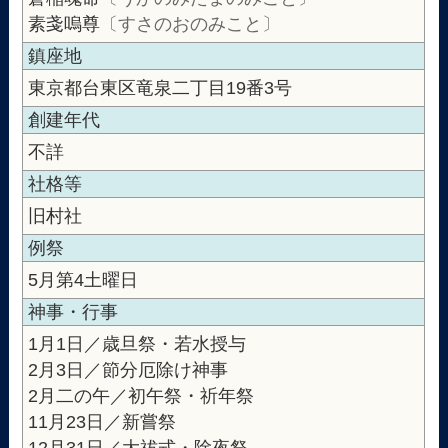
素戔嗚尊
〔すさのおのみこと〕
鎮座地
東京都台東区竜泉二丁目19番3号
創建年代
不詳
社格等
旧村社
例祭
5月第4土曜日
神事・行事
1月1日／歳旦祭・若水授与
2月3日／節分厄除け神事
2月二の午／初午祭・祈年祭
11月23日／新嘗祭