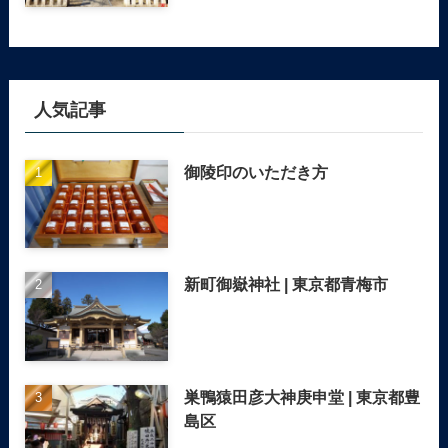
人気記事
御陵印のいただき方
新町御嶽神社 | 東京都青梅市
巣鴨猿田彦大神庚申堂 | 東京都豊
島区