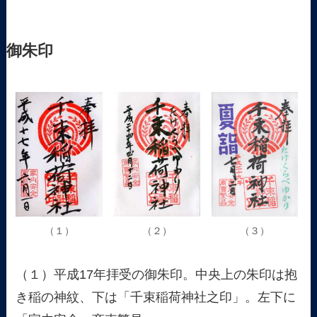
御朱印
（１）
（２）
（３）
（１）平成17年拝受の御朱印。中央上の朱印は抱
き稲の神紋、下は「千束稲荷神社之印」。左下に