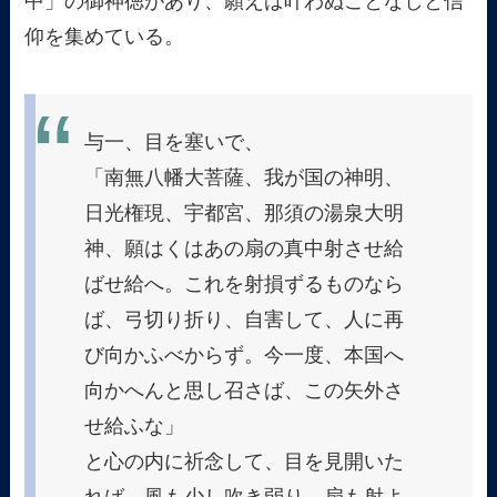
中」の御神徳があり、願えば叶わぬことなしと信
仰を集めている。
与一、目を塞いで、
「南無八幡大菩薩、我が国の神明、
日光権現、宇都宮、那須の湯泉大明
神、願はくはあの扇の真中射させ給
ばせ給へ。これを射損ずるものなら
ば、弓切り折り、自害して、人に再
び向かふべからず。今一度、本国へ
向かへんと思し召さば、この矢外さ
せ給ふな」
と心の内に祈念して、目を見開いた
れば、風も少し吹き弱り、扇も射よ