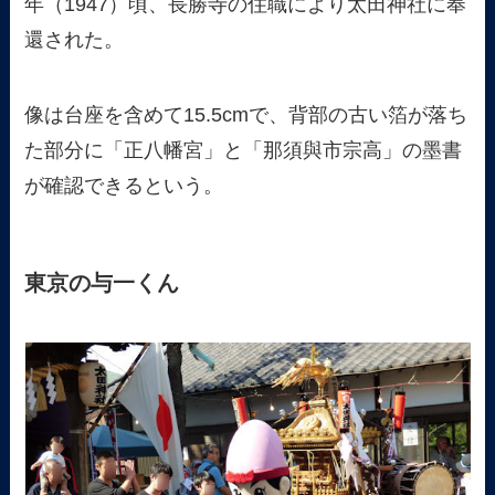
年（1947）頃、長勝寺の住職により太田神社に奉
還された。
像は台座を含めて15.5cmで、背部の古い箔が落ち
た部分に「正八幡宮」と「那須與市宗高」の墨書
が確認できるという。
東京の与一くん