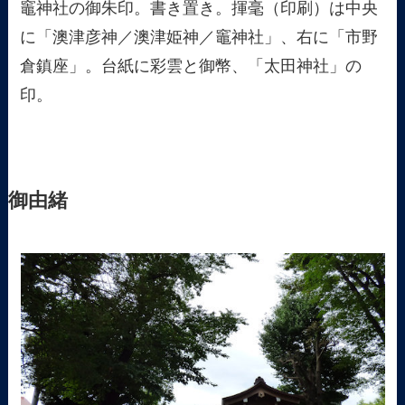
竈神社の御朱印。書き置き。揮毫（印刷）は中央
に「澳津彦神／澳津姫神／竈神社」、右に「市野
倉鎮座」。台紙に彩雲と御幣、「太田神社」の
印。
御由緒