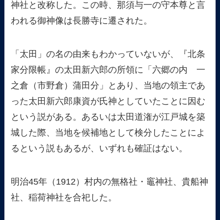
神社と改称した。この時、那須与一の守本尊と言
われる御神像は長勝寺に遷された。
「太田」の名の由来もわかっていないが、『北条
家分限帳』の太田新六郎の所領に「六郷の内 一
之倉（市野倉）蒲田分」とあり、当地の領主であ
った太田新六郎康資が氏神としていたことに因む
という説がある。あるいは太田道潅が江戸城を築
城した際、当地を候補地として検分したことによ
るという説もあるが、いずれも確証はない。
明治45年（1912）村内の無格社・竈神社、貴船神
社、稲荷神社を合祀した。