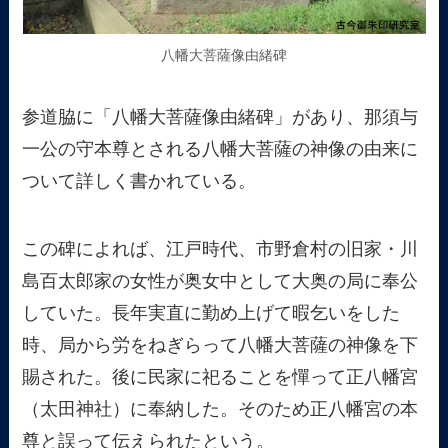
八幡大菩薩像由緒碑
参道脇に「八幡大菩薩像由緒碑」があり、那須与
一公の守本尊とされる八幡大菩薩の神像の由来に
ついて詳しく書かれている。
この碑によれば、江戸時代、市野倉村の旧家・川
島百太郎家の女性が奥女中として大奥の局に奉公
していた。長年実直に勤め上げて暇乞いをした
時、局から労をねぎらって八幡大菩薩の神像を下
賜された。後に民家に祀ることを憚って正八幡宮
（太田神社）に奉納した。そのため正八幡宮の本
尊と誤って伝えられたという。