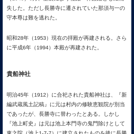
失した。ただし長勝寺に遷されていた那須与一の
守本尊は難を逃れた。
昭和28年（1953）現在の拝殿が再建される。さら
に平成6年（1994）本殿が再建された。
貴船神社
明治45年（1912）に合祀された貴船神社は、『新
編武蔵風土記稿』に元は村内の修験恵観院が別当
であったが、長勝寺に替わったとある。しかし
『池上町史』は元は池上本門寺の鬼門除けとして
東之院（池上1-7-7）に建立されたものを後に長勝