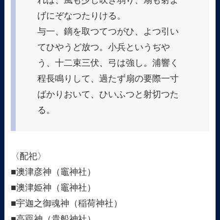
げにぞなつたりける。
与一、鏑を取つてつがひ、よつ引い
てひやうど放つ。小兵というぢや
う、十二束三伏、弓は強し。浦響く
程長鳴りして、過たず扇の要際一寸
ばかりおいて、ひいふつと射切つた
る。
〈配祀〉
■澳津彦神（竈神社）
■澳津姫神（竈神社）
■宇迦之御魂神（稲荷神社）
■高龗神（貴船神社）