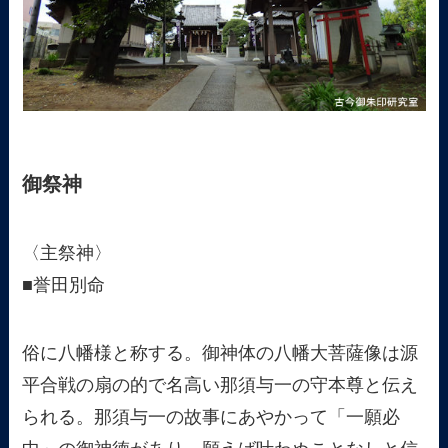
御祭神
〈主祭神〉
■誉田別命
俗に八幡様と称する。御神体の八幡大菩薩像は源
平合戦の扇の的で名高い那須与一の守本尊と伝え
られる。那須与一の故事にあやかって「一願必