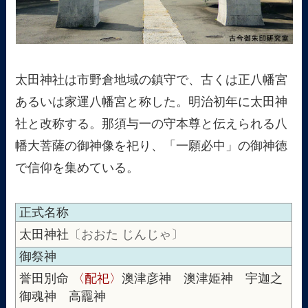
太田神社は市野倉地域の鎮守で、古くは正八幡宮
あるいは家運八幡宮と称した。明治初年に太田神
社と改称する。那須与一の守本尊と伝えられる八
幡大菩薩の御神像を祀り、「一願必中」の御神徳
で信仰を集めている。
正式名称
太田神社
〔おおた じんじゃ〕
御祭神
誉田別命
〈配祀〉
澳津彦神 澳津姫神 宇迦之
御魂神 高龗神