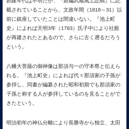
創建年代は不明だが、『新編武蔵風土記稿』に記
載されていることから、文政年間（1818～31）以
前に鎮座していたことは間違いない。『池上町
史』によれば天明3年（1783）氏子中により社殿
が再建されたとあるので、さらに古く遡るだろう
という。
八幡大菩薩の御神像は那須与一の守本尊と伝えら
れる。『池上町史』によれば代々那須家の子孫が
参拝し、同書が編纂された昭和初期でも那須家の
子孫と称する人が参拝しているのを見ることがで
きたという。
明治初年の神仏分離により長勝寺から独立、太田