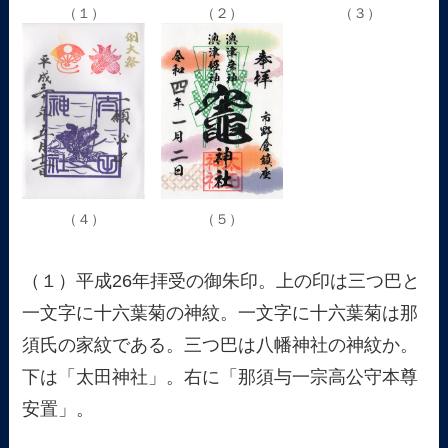
（１）
（２）
（３）
（４）
（５）
（１）平成26年拝受の御朱印。上の印は三つ巴と
一文字に十六葉菊の神紋。一文字に十六葉菊は那
須氏の家紋である。三つ巴は八幡神社の神紋か。
下は「太田神社」。右に「那須与一宗高公守本尊
安置」。