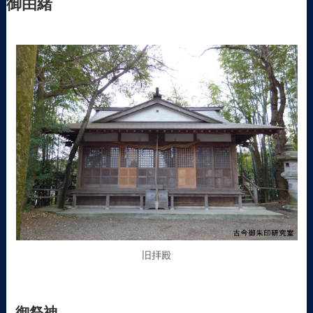
御由緒
旧拝殿
御祭神