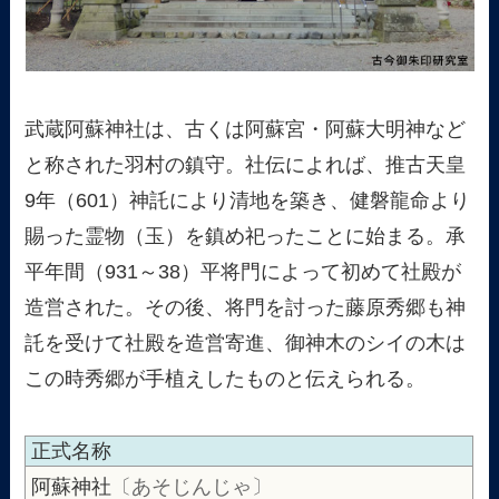
武蔵阿蘇神社は、古くは阿蘇宮・阿蘇大明神など
と称された羽村の鎮守。社伝によれば、推古天皇
9年（601）神託により清地を築き、健磐龍命より
賜った霊物（玉）を鎮め祀ったことに始まる。承
平年間（931～38）平将門によって初めて社殿が
造営された。その後、将門を討った藤原秀郷も神
託を受けて社殿を造営寄進、御神木のシイの木は
この時秀郷が手植えしたものと伝えられる。
正式名称
阿蘇神社
〔あそじんじゃ〕