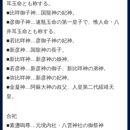
耳玉命とも称する。
■比咩御子神…国龍神の妃神。
■彦御子神…速瓶玉命の第一皇子で、惟人命・八
井耳玉命とも称する。
■若比咩神…彦御子神の妃神。
■新彦神…国龍神の長子。
■新比咩神…新彦神の娘神。
■若彦神…新彦神の御子、新比咩神の弟神。
■弥比咩神…新彦神の妃神。
■金凝神…阿蘇大神の叔父、人皇第二代綏靖天
皇。
合祀
■素盞嗚尊…元境内社・八雲神社の御祭神