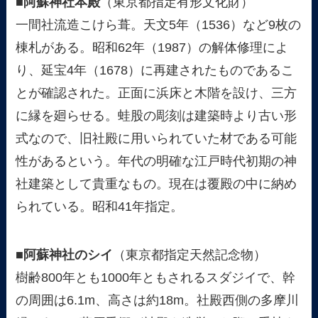
■阿蘇神社本殿
（東京都指定有形文化財）
一間社流造こけら葺。天文5年（1536）など9枚の
棟札がある。昭和62年（1987）の解体修理によ
り、延宝4年（1678）に再建されたものであるこ
とが確認された。正面に浜床と木階を設け、三方
に縁を廻らせる。蛙股の彫刻は建築時より古い形
式なので、旧社殿に用いられていた材である可能
性があるという。年代の明確な江戸時代初期の神
社建築として貴重なもの。現在は覆殿の中に納め
られている。昭和41年指定。
■阿蘇神社のシイ
（東京都指定天然記念物）
樹齢800年とも1000年ともされるスダジイで、幹
の周囲は6.1m、高さは約18m。社殿西側の多摩川