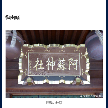
御由緒
拝殿の神額