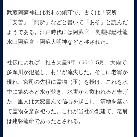
武蔵阿蘇神社は羽村の鎮守で、古くは「安所」
「安曽」「阿所」などと書いて「あそ」と読んだ
ようである。江戸時代には阿蘇宮・長淵郷総社龍
水山阿蘇宮・阿蘇大明神などと称された。
社伝によれば、推古天皇9年（601）5月、大雨で
多摩川が氾濫し、村里が流失した。そこに老翁が
現れ、宮司の先祖に霊物（玉）を授け、これを水
中に鎮めると水が乾き、水害から救われると告げ
た。里人は大変喜んで信心を起こし、清地を築い
て霊物を斎き祀った。これが当社の創建で、老翁
は建磐龍命であったとされる。