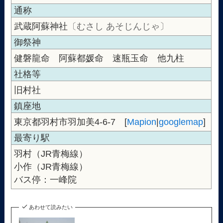
通称
武蔵阿蘇神社
〔むさし あそじんじゃ〕
御祭神
健磐龍命 阿蘇都媛命 速瓶玉命 他九柱
社格等
旧村社
鎮座地
東京都羽村市羽加美4-6-7 [
Mapion
|
googlemap
]
最寄り駅
羽村（JR青梅線）
小作（JR青梅線）
バス停：一峰院
あわせて読みたい