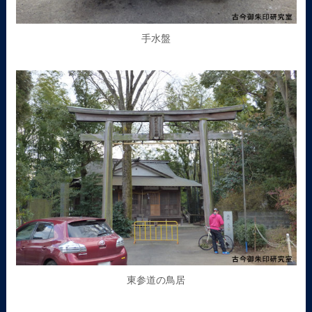
手水盤
東参道の鳥居