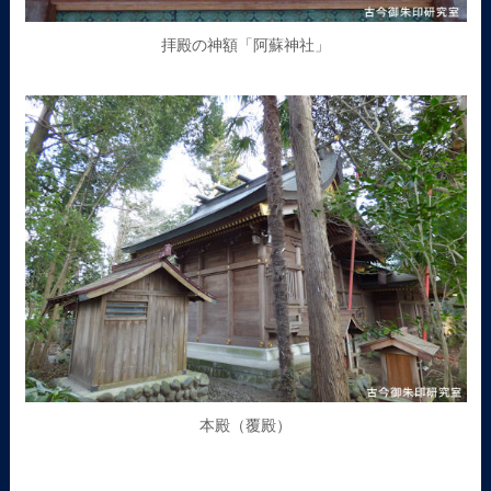
拝殿の神額「阿蘇神社」
本殿（覆殿）