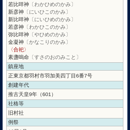
若比咩神
〔わかひめのかみ〕
新彦神
〔にいひこのかみ〕
新比咩神
〔にいひめのかみ〕
若彦神
〔わかひこのかみ〕
弥比咩神
〔やひめのかみ〕
金凝神
〔かなこりのかみ〕
〈合祀〉
素盞嗚命
〔すさのおのみこと〕
鎮座地
正東京都羽村市羽加美四丁目6番7号
創建年代
推古天皇9年（601）
社格等
旧村社
例祭