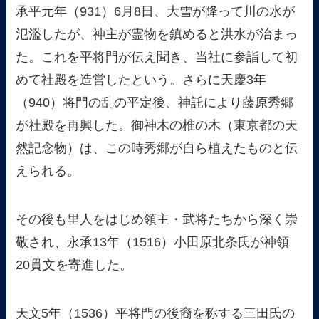
承平元年（931）6月8日、大雪が降って川の水が
氾濫したが、神主が霊物を鎮めると洪水が治まっ
た。これを平将門が伝え聞き、当社に参詣して初
めて社殿を造営したという。さらに天慶3年
（940）将門の乱の平定後、神託により藤原秀郷
が社殿を再興した。御神木の椎の木（東京都の天
然記念物）は、この時秀郷が自ら植えたものと伝
えられる。
その後も里人をはじめ領主・武将たちから深く崇
敬され、永承13年（1516）小田原北条氏が神領
20貫文を寄進した。
天文5年（1536）平将門の後裔を称する三田氏の