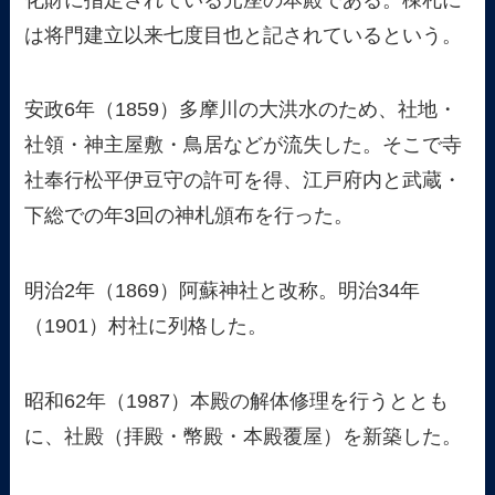
は将門建立以来七度目也と記されているという。
安政6年（1859）多摩川の大洪水のため、社地・
社領・神主屋敷・鳥居などが流失した。そこで寺
社奉行松平伊豆守の許可を得、江戸府内と武蔵・
下総での年3回の神札頒布を行った。
明治2年（1869）阿蘇神社と改称。明治34年
（1901）村社に列格した。
昭和62年（1987）本殿の解体修理を行うととも
に、社殿（拝殿・幣殿・本殿覆屋）を新築した。