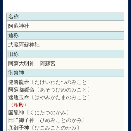
名称
阿蘇神社
通称
武蔵阿蘇神社
旧称
阿蘇大明神 阿蘇宮
御祭神
健磐龍命
〔たけいわたつのみこと〕
阿蘇都媛命
〔あそつひめのみこと〕
速瓶玉命
〔はやみかたまのみこと〕
〈相殿〉
国龍神
〔くにたつのかみ〕
比咩御子神
〔ひめみことのかみ〕
彦御子神
〔ひこみことのかみ〕