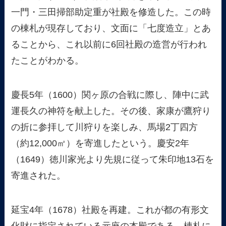
一門・三田掃部助定重が社殿を修造した。この時
の棟札が現存しており、文面に「七度造立」とあ
ることから、これ以前に6回社殿の造営が行われ
たことがわかる。
慶長5年（1600）関ヶ原の合戦に際し、陣中に武
運長久の神符を献上した。その後、家康が鷹狩り
の折に参拝して川狩りを楽しみ、馬場2丁四方
（約12,000㎡）を寄進したという。慶安2年
（1649）徳川家光より先規に従って朱印地13石を
寄進された。
延宝4年（1678）社殿を再建。これが都の有形文
化財に指定されている元座の本殿である。棟札に