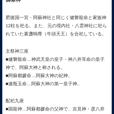
肥後国一宮・阿蘇神社と同じく健磐龍命と家族神
12柱を祀る。また、元の境内社・八雲神社に祀ら
れていた素盞嗚尊（牛頭天王）を合祀している。
主祭神三座
■健磐龍命…神武天皇の皇子・神八井耳命の皇子
神で、阿蘇大神と称される。
■阿蘇都媛命…阿蘇大神の妃神。
■速瓶玉命…阿蘇大神の第一皇子神。
配祀九座
■国龍神…阿蘇都媛命の父神で、吉見神・彦八井