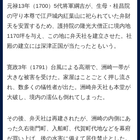
元禄13年（1700）5代将軍綱吉が、生母・桂昌院
の守り本尊で江戸城内紅葉山に祀られていた弁財
天を安置するため、護持院の隆光大僧正に境内地
1170坪を与え、この地に弁天社を建立させた。社
殿の建立には深津正国が当たったともいう。
寛政3年（1791）台風による高潮で、洲崎一帯が
大きな被害を受けた。家屋はことごとく押し流さ
れ、数多くの犠牲者が出た。洲崎弁天社も本堂が
大破し、境内の濡仏も倒れてしまった。
その後、弁天社は再建されたが、洲崎の内側にあ
った久右衛門町、入船町、代賀町代地などを幕府
が買い上げ、後の水害に備えて居住禁止とした。