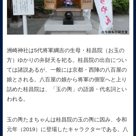
洲崎神社は5代将軍綱吉の生母・桂昌院（お玉の
方）ゆかりの弁財天を祀る。桂昌院の出自につい
ては諸説あるが、一般には京都・西陣の八百屋の
娘とされる。八百屋の娘から将軍の側室へと上り
詰めた桂昌院は、「玉の輿」の語源・代名詞とい
われる。
玉の輿たまちゃんは桂昌院の玉の輿に因み、令和
元年（2019）に登場したキャラクターである。八