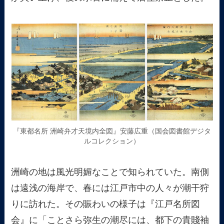
『東都名所 洲崎弁才天境内全図』安藤広重（国会図書館デジタ
ルコレクション）
洲崎の地は風光明媚なことで知られていた。南側
は遠浅の海岸で、春には江戸市中の人々が潮干狩
りに訪れた。その賑わいの様子は『江戸名所図
会』に「ことさら弥生の潮尽には、都下の貴賤袖