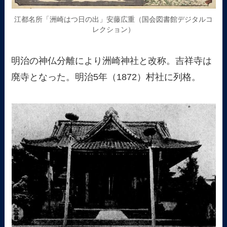
江都名所「洲崎はつ日の出」安藤広重（国会図書館デジタルコ
レクション）
明治の神仏分離により洲崎神社と改称。吉祥寺は
廃寺となった。明治5年（1872）村社に列格。