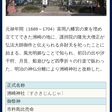
元禄年間（1688～1704）富岡八幡宮の東を埋め
立ててできた洲崎の地に、護持院の隆光大僧正が
弘法大師御作と伝えられる弁財天を祀ったことに
始まる。風光明媚なことで知られ、初日の出や汐
干狩、月見、船遊びなど四季折々の行楽で賑わっ
た。明治の神仏分離により洲崎神社と改称した。
正式名称
洲崎神社
〔すさきじんじゃ〕
御祭神
市杵島比売命