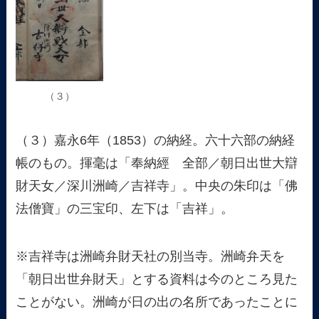
（３）
（３）嘉永6年（1853）の納経。六十六部の納経
帳のもの。揮毫は「奉納經 全部／朝日出世大辯
財天女／深川洲崎／吉祥寺」。中央の朱印は「佛
法僧寶」の三宝印、左下は「吉祥」。
※吉祥寺は洲崎弁財天社の別当寺。洲崎弁天を
「朝日出世弁財天」とする資料は今のところ見た
ことがない。洲崎が日の出の名所であったことに