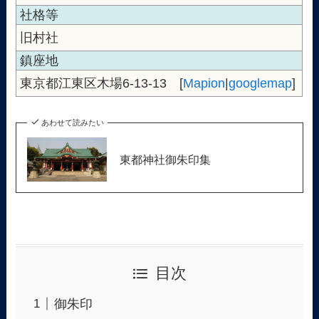
社格等
旧村社
鎮座地
東京都江東区木場6-13-13 [
Mapion
|
googlemap
]
あわせて読みたい
東都神社御朱印集
目次
御朱印