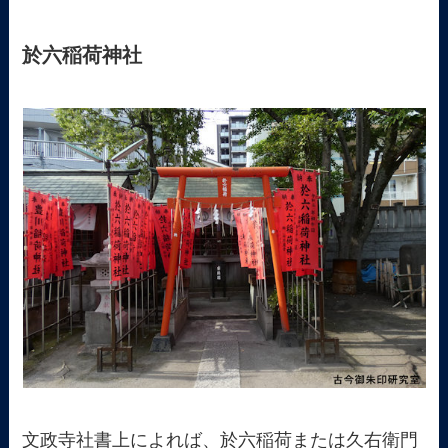
於六稲荷神社
文政寺社書上によれば、於六稲荷または久右衛門