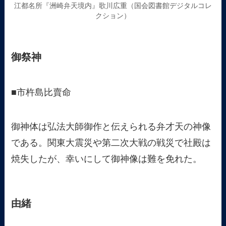
江都名所『洲崎弁天境内』歌川広重（国会図書館デジタルコレ
クション）
御祭神
■市杵島比賣命
御神体は弘法大師御作と伝えられる弁才天の神像
である。関東大震災や第二次大戦の戦災で社殿は
焼失したが、幸いにして御神像は難を免れた。
由緒