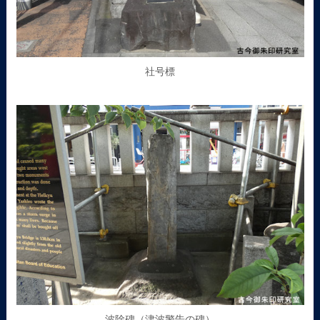
社号標
波除碑（津波警告の碑）