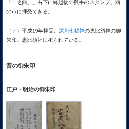
「一之酉」、右下に縁起物の熊手のスタンプ。酉
の市に拝受できる。
（７）平成19年拝受、
深川七福神
の恵比須神の御
朱印。恵比須社に祀られている。
昔の御朱印
江戸・明治の御朱印