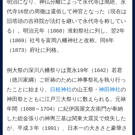
明治になり、神仏分離によって永代寺は廃絶、永
代寺16世の周徹は還俗して神官となった（現在は
旧塔頭の吉祥院が法灯を継いで永代寺を称してい
る）。明治元年（1868）准勅祭社に列し、翌2年
（1869）社号を富岡八幡神社と改称。同6年
（1873）府社に列格。
例大祭の深川八幡祭りは寛永19年（1642）若君
（徳川家綱）ご祈祷のために神事祭礼を執り行っ
たことに始まり、
日枝神社
の山王祭・
神田神社
の
神田祭とともに江戸三大祭りに数えられる。元禄
年間（1688～1704）に紀伊国屋文左衛門が奉納
した総金張りの神輿三基は関東大震災で焼失した
が、平成３年（1991）、日本一の大きさと豪華さ