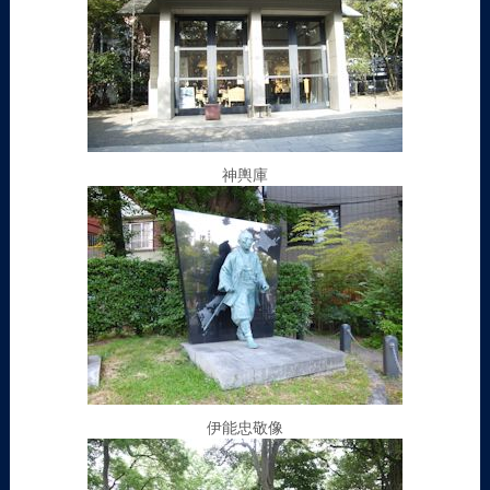
神輿庫
伊能忠敬像