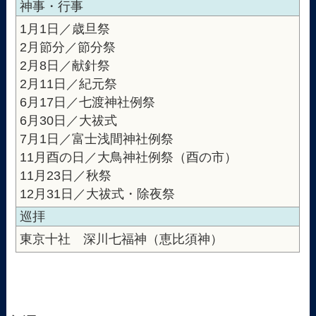
神事・行事
1月1日／歳旦祭
2月節分／節分祭
2月8日／献針祭
2月11日／紀元祭
6月17日／七渡神社例祭
6月30日／大祓式
7月1日／富士浅間神社例祭
11月酉の日／大鳥神社例祭（酉の市）
11月23日／秋祭
12月31日／大祓式・除夜祭
巡拝
東京十社 深川七福神（恵比須神）