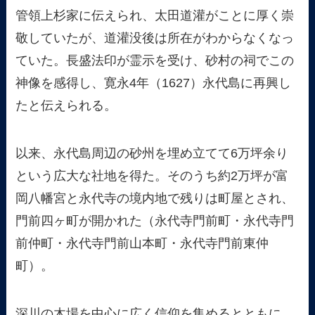
管領上杉家に伝えられ、太田道灌がことに厚く崇
敬していたが、道灌没後は所在がわからなくなっ
ていた。長盛法印が霊示を受け、砂村の祠でこの
神像を感得し、寛永4年（1627）永代島に再興し
たと伝えられる。
以来、永代島周辺の砂州を埋め立てて6万坪余り
という広大な社地を得た。そのうち約2万坪が富
岡八幡宮と永代寺の境内地で残りは町屋とされ、
門前四ヶ町が開かれた（永代寺門前町・永代寺門
前仲町・永代寺門前山本町・永代寺門前東仲
町）。
深川の木場を中心に広く信仰を集めるとともに、