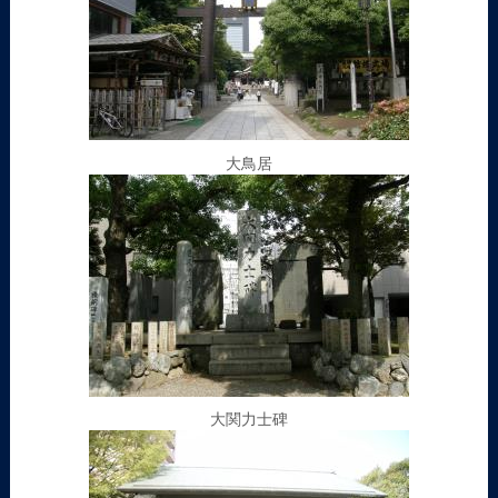
大鳥居
大関力士碑