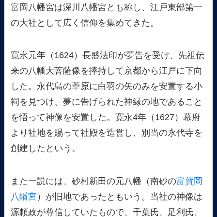
富岡八幡宮は深川八幡宮とも称し、江戸東部第一
の大社として広く信仰を集めてきた。
寛永元年（1624）長盛法印が夢告を受け、先祖伝
来の八幡大菩薩像を捧持して京都から江戸に下向
した。永代島の葦原に白羽の矢のみを安置する小
祠を見つけ、夢に告げられた神縁の地であること
を悟って神像を安置した。寛永4年（1627）幕府
より社地を賜って社殿を造営し、別当の永代寺を
創建したという。
また一説には、砂村新田の元八幡（南砂の
富賀岡
八幡宮
）が旧地であったともいう。当社の神像は
源頼政が尊信していたもので、千葉氏、足利氏、