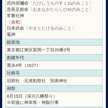
武内宿禰命
〔たけしうちのすくねのみこと〕
息長足姫命
〔おきながたらしひめのみこと〕
常磐社神
〈合祀〉
日本武命
〔やまとたけるのみこと〕
竈神
鎮座地
東京都江東区富岡一丁目20番3号
創建年代
寛永4年（1627）
社格等
旧府社 元准勅祭社 別表神社
例祭
8月15日（深川八幡祭り）
※前後に神幸祭・神賑行事