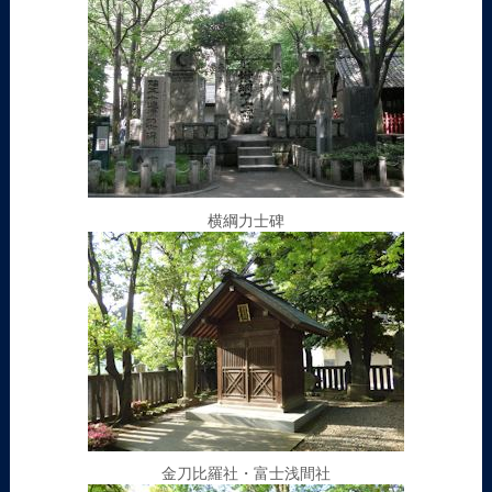
横綱力士碑
金刀比羅社・富士浅間社