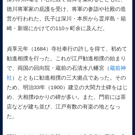
徳川将軍家の庇護を受け、将軍の参詣や社殿の造
営が行われた。氏子は深川・本所から霊岸島・箱
崎・新堀にかけての110ヶ町余に及んだ。
貞享元年（1684）寺社奉行の許しを得て、初めて
勧進相撲を行った。これが江戸勧進相撲の始まり
で、両国の回向院・蔵前の石清水八幡宮（
蔵前神
社
）とともに勧進相撲の三大拠点であった。その
ため、明治33年（1900）建立の大関力士碑をはじ
め、大相撲ゆかりの碑が多い。また、門前には茶
店などが建ち並び、江戸有数の有楽の地となっ
た。