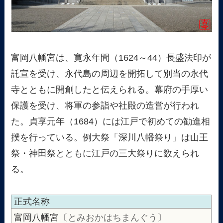
富岡八幡宮は、寛永年間（1624～44）長盛法印が
託宣を受け、永代島の周辺を開拓して別当の永代
寺とともに開創したと伝えられる。幕府の手厚い
保護を受け、将軍の参詣や社殿の造営が行われ
た。貞享元年（1684）には江戸で初めての勧進相
撲を行っている。例大祭「深川八幡祭り」は山王
祭・神田祭とともに江戸の三大祭りに数えられ
る。
正式名称
富岡八幡宮
〔とみおかはちまんぐう〕