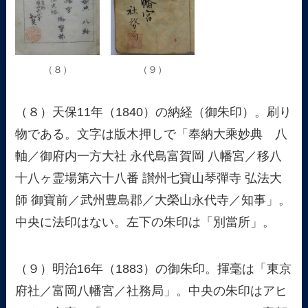
（８）
（９）
（８）天保11年（1840）の納経（御朱印）。刷り
物である。文字は版木押しで「奉納大乘妙典 八
軸／御府内一方大社 永代島富賀岡 八幡宮／移八
十八ヶ霊場第六十八番 讃州七寶山琴彈寺 弘法大
師 御寶前／武州豊島郡／大榮山永代寺／知事」。
中央に法印はない。左下の朱印は「別當所」。
（９）明治16年（1883）の御朱印。揮毫は「東京
府社／富岡八幡宮／社務局」。中央の朱印はアヒ