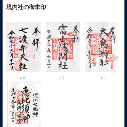
境内社の御朱印
（４）
（５）
（６）