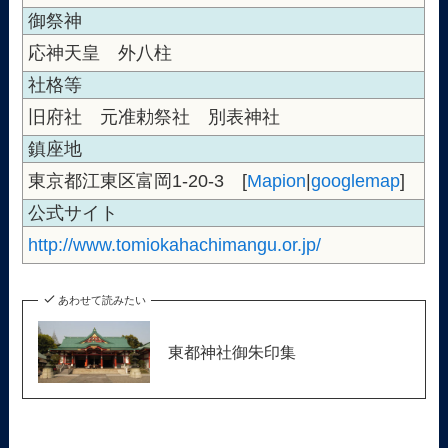
御祭神
応神天皇 外八柱
社格等
旧府社 元准勅祭社 別表神社
鎮座地
東京都江東区富岡1-20-3 [
Mapion
|
googlemap
]
公式サイト
http://www.tomiokahachimangu.or.jp/
あわせて読みたい
東都神社御朱印集