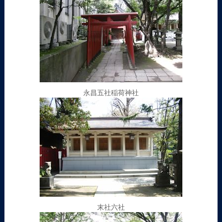
永昌五社稲荷神社
末社六社