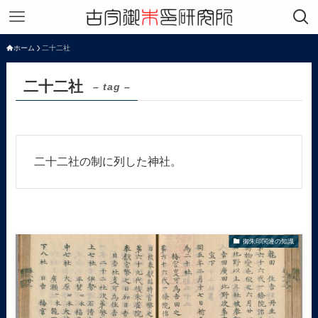
ホーム
二十二社
二十二社
– tag –
二十二社の制に列した神社。
御朱印関連の知識