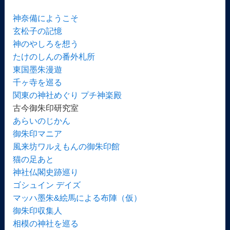
神奈備にようこそ
玄松子の記憶
神のやしろを想う
たけのしんの番外札所
東国墨朱漫遊
千ヶ寺を巡る
関東の神社めぐり プチ神楽殿
古今御朱印研究室
あらいのじかん
御朱印マニア
風来坊ワルえもんの御朱印館
猫の足あと
神社仏閣史跡巡り
ゴシュイン デイズ
マッハ墨朱&絵馬による布陣（仮）
御朱印収集人
相模の神社を巡る