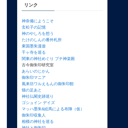
リンク
神奈備にようこそ
玄松子の記憶
神のやしろを想う
たけのしんの番外札所
東国墨朱漫遊
千ヶ寺を巡る
関東の神社めぐり プチ神楽殿
古今御朱印研究室
あらいのじかん
御朱印マニア
風来坊ワルえもんの御朱印館
猫の足あと
神社仏閣史跡巡り
ゴシュイン デイズ
マッハ墨朱&絵馬による布陣（仮）
御朱印収集人
相模の神社を巡る
神社と御朱印