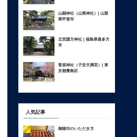
山縣神社（山県神社）| 山梨
県甲斐市
北宮諏方神社 | 福島県喜多方
市
菅原神社（子安天満宮）| 東
京都豊島区
人気記事
御陵印のいただき方