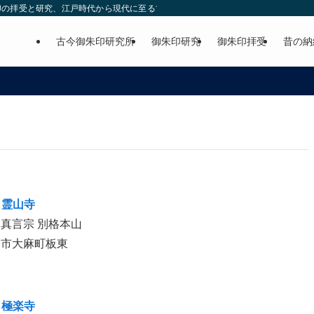
印の拝受と研究、江戸時代から現代に至る古今の御朱印の紹介。
古今御朱印研究所
御朱印研究
御朱印拝受
昔の納
 霊山寺
真言宗 別格本山
門市大麻町板東
 極楽寺