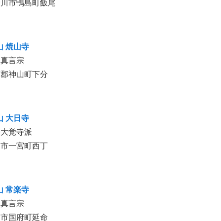
野川市鴨島町飯尾
山 焼山寺
山真言宗
西郡神山町下分
山 大日寺
宗大覚寺派
島市一宮町西丁
山 常楽寺
山真言宗
島市国府町延命