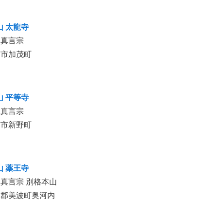
山 太龍寺
山真言宗
南市加茂町
山 平等寺
山真言宗
南市新野町
山 薬王寺
真言宗 別格本山
部郡美波町奥河内