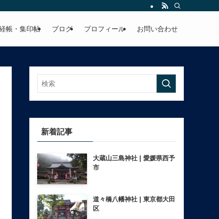
経帳・集印帖
ブログ
プロフィール
お問い合わせ
新着記事
大蔵山三島神社 | 愛媛県西予
市
道々橋八幡神社 | 東京都大田
区