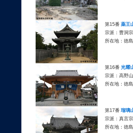
第15番
薬王
宗派：曹洞
所在地：徳
第16番
光耀
宗派：高野
所在地：徳
第17番
瑠璃
宗派：真言宗
所在地：徳