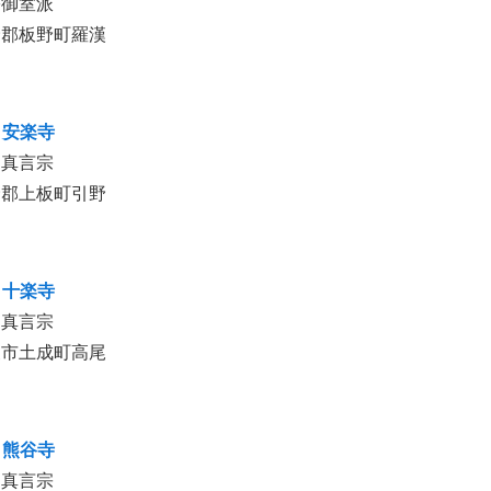
宗御室派
野郡板野町羅漢
 安楽寺
山真言宗
野郡上板町引野
 十楽寺
山真言宗
波市土成町高尾
 熊谷寺
山真言宗