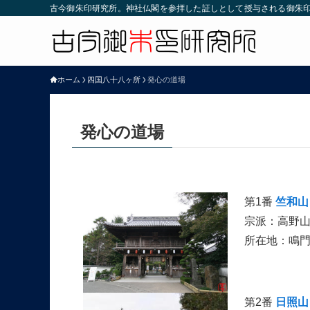
古今御朱印研究所。神社仏閣を参拝した証しとして授与される御朱
ホーム
四国八十八ヶ所
発心の道場
発心の道場
第1番
竺和山
宗派：高野山
所在地：鳴
第2番
日照山