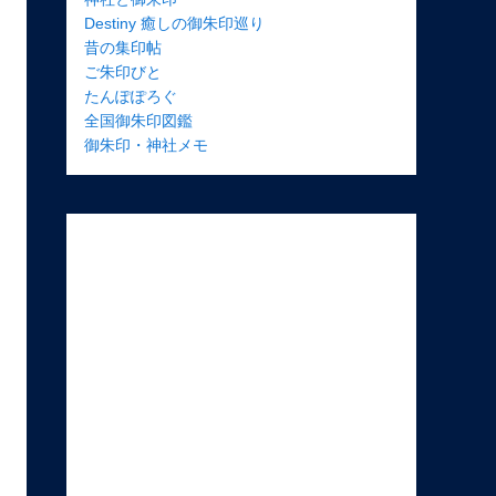
Destiny 癒しの御朱印巡り
昔の集印帖
ご朱印びと
たんぽぽろぐ
全国御朱印図鑑
御朱印・神社メモ