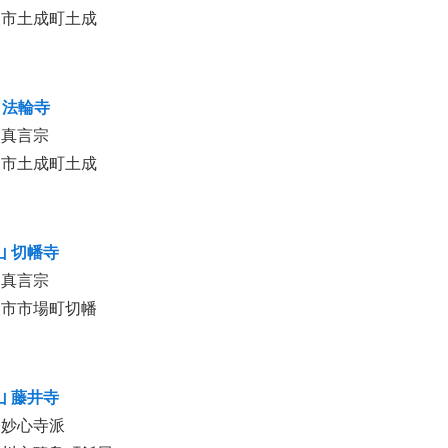
波市土成町土成
 法輪寺
山真言宗
波市土成町土成
山 切幡寺
山真言宗
波市市場町切幡
山 藤井寺
宗妙心寺派