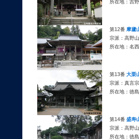
所在地：吉
第12番
摩廬
宗派：高野
所在地：名
第13番
大栗
宗派：真言
所在地：徳
第14番
盛寿
宗派：高野
所在地：徳