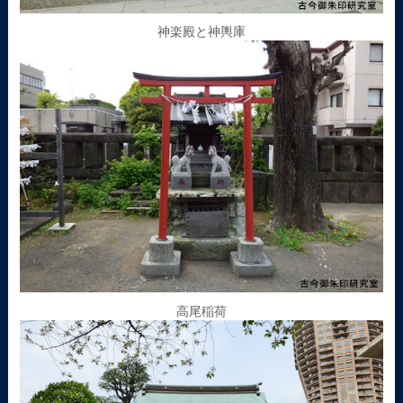
神楽殿と神輿庫
高尾稲荷