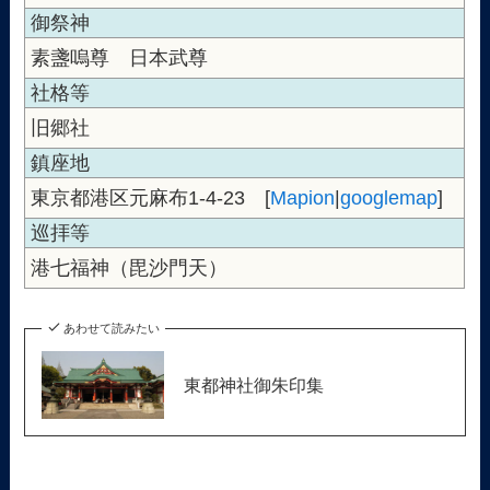
御祭神
素盞嗚尊 日本武尊
社格等
旧郷社
鎮座地
東京都港区元麻布1-4-23 [
Mapion
|
googlemap
]
巡拝等
港七福神（毘沙門天）
あわせて読みたい
東都神社御朱印集