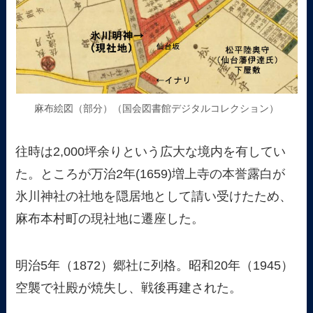
麻布絵図（部分）（国会図書館デジタルコレクション）
往時は2,000坪余りという広大な境内を有してい
た。ところが万治2年(1659)増上寺の本誉露白が
氷川神社の社地を隠居地として請い受けたため、
麻布本村町の現社地に遷座した。
明治5年（1872）郷社に列格。昭和20年（1945）
空襲で社殿が焼失し、戦後再建された。