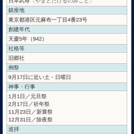
日本武尊
〔やまとたけるのみこと〕
鎮座地
東京都港区元麻布一丁目4番23号
創建年代
天慶5年（942）
社格等
旧郷社
例祭
9月17日に近い土・日曜日
神事・行事
1月1日／元旦祭
2月17日／祈年祭
11月23日／新嘗祭
12月31日／除夜祭
巡拝