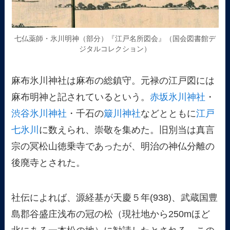
七仏薬師・氷川明神（部分）『江戸名所図会』（国会図書館デ
ジタルコレクション）
麻布氷川神社は麻布の総鎮守。元禄の江戸図には
麻布明神と記されているという。
赤坂氷川神社
・
渋谷氷川神社
・千石の
簸川神社
などとともに
江戸
七氷川
に数えられ、崇敬を集めた。旧別当は真言
宗の冥松山徳乗寺であったが、明治の神仏分離の
後廃寺とされた。
社伝によれば、源経基が天慶５年(938)、武蔵国豊
島郡谷盛庄浅布の冠の松（現社地から250mほど