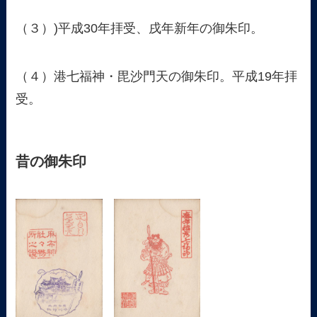
（３）)平成30年拝受、戌年新年の御朱印。
（４）港七福神・毘沙門天の御朱印。平成19年拝
受。
昔の御朱印