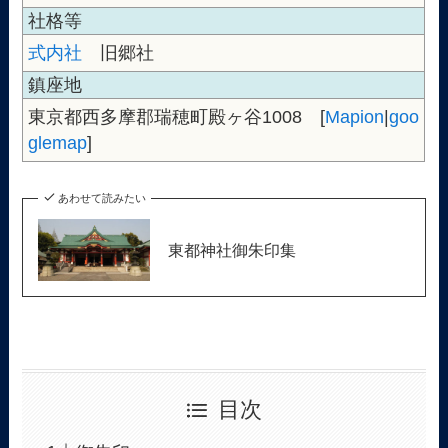
社格等
式内社
旧郷社
鎮座地
東京都西多摩郡瑞穂町殿ヶ谷1008 [
Mapion
|
goo
glemap
]
あわせて読みたい
東都神社御朱印集
目次