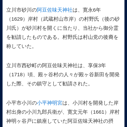
立川市砂川の
阿豆佐味天神社
は、寛永6年
（1629）岸村（武蔵村山市岸）の村野氏（後の砂
川氏）が砂川村を開くに当たり、当社から御分霊
を勧請したものである。村野氏は村山党の後裔を
称していた。
立川市西砂町の阿豆佐味天神社は、享保3年
（1718）頃、殿ヶ谷村の人々が殿ヶ谷新田を開発
した際、その鎮守として勧請された。
小平市小川の
小平神明宮
は、小川村を開発した岸
村出身の小川九郎兵衛が、寛文元年（1661）岸村
神明ヶ谷戸に鎮座していた阿豆佐味天神社の摂