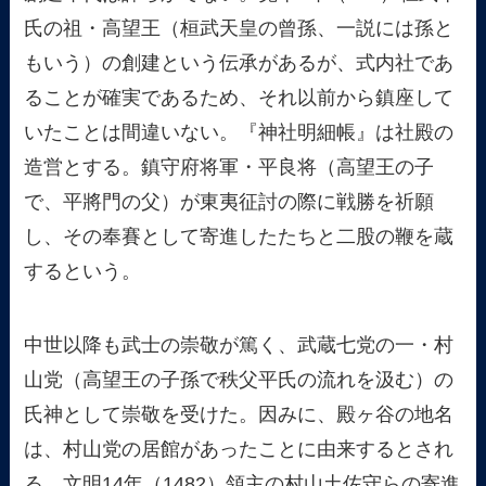
氏の祖・高望王（桓武天皇の曾孫、一説には孫と
もいう）の創建という伝承があるが、式内社であ
ることが確実であるため、それ以前から鎮座して
いたことは間違いない。『神社明細帳』は社殿の
造営とする。鎮守府将軍・平良将（高望王の子
で、平將門の父）が東夷征討の際に戦勝を祈願
し、その奉賽として寄進したたちと二股の鞭を蔵
するという。
中世以降も武士の崇敬が篤く、武蔵七党の一・村
山党（高望王の子孫で秩父平氏の流れを汲む）の
氏神として崇敬を受けた。因みに、殿ヶ谷の地名
は、村山党の居館があったことに由来するとされ
る。文明14年（1482）領主の村山土佐守らの寄進