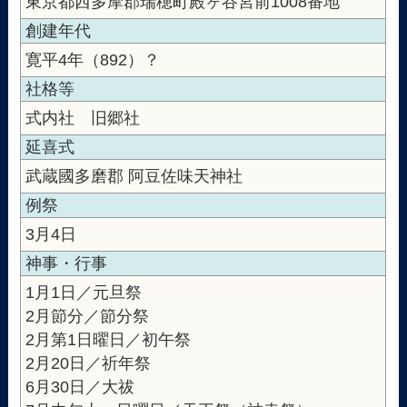
東京都西多摩郡瑞穂町殿ヶ谷宮前1008番地
創建年代
寛平4年（892）？
社格等
式内社 旧郷社
延喜式
武蔵國多磨郡 阿豆佐味天神社
例祭
3月4日
神事・行事
1月1日／元旦祭
2月節分／節分祭
2月第1日曜日／初午祭
2月20日／祈年祭
6月30日／大祓