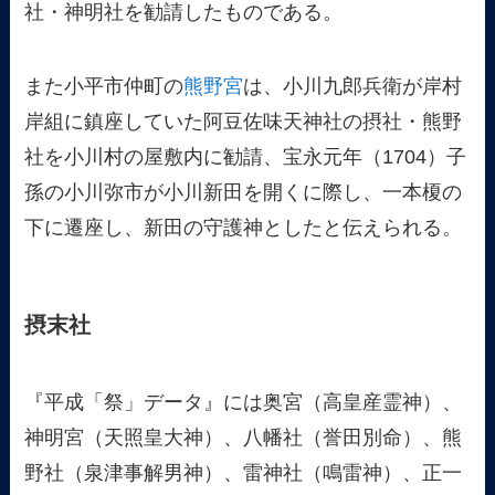
社・神明社を勧請したものである。
また小平市仲町の
熊野宮
は、小川九郎兵衛が岸村
岸組に鎮座していた阿豆佐味天神社の摂社・熊野
社を小川村の屋敷内に勧請、宝永元年（1704）子
孫の小川弥市が小川新田を開くに際し、一本榎の
下に遷座し、新田の守護神としたと伝えられる。
摂末社
『平成「祭」データ』には奥宮（高皇産霊神）、
神明宮（天照皇大神）、八幡社（誉田別命）、熊
野社（泉津事解男神）、雷神社（鳴雷神）、正一