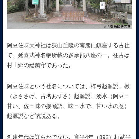
阿豆佐味天神社は狭山丘陵の南麓に鎮座する古社
で、延喜式神名帳所載の多摩郡八座の一。往古は
村山郷の総鎮守であった。
阿豆佐味という社名については、梓弓起源説、楸
（きささげ、古名あずさ）起源説、湧水（阿豆＝
甘い、佐＝味の接頭語、味＝水で、甘い水の意）
起源説など諸説ある。
創建年代は詳らかでない。寛平4年（892）桓武平