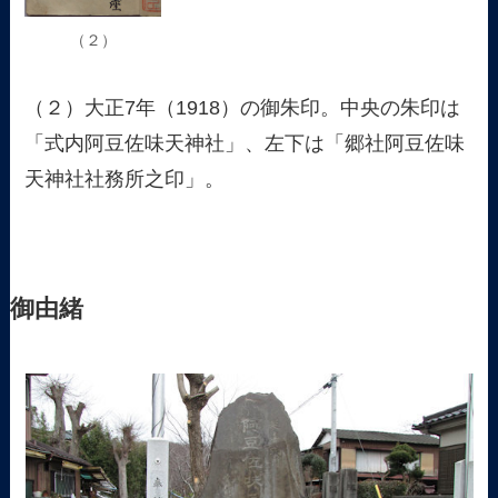
（２）
（２）大正7年（1918）の御朱印。中央の朱印は
「式内阿豆佐味天神社」、左下は「郷社阿豆佐味
天神社社務所之印」。
御由緒