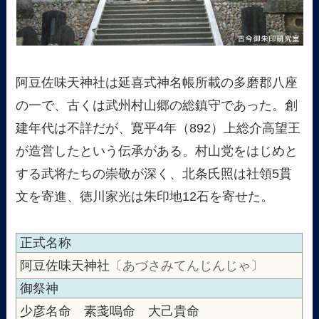
阿豆佐味天神社は延喜式神名帳所載の多磨郡八座
の一で、古くは武州村山郷の総鎮守であった。創
建年代は不詳だが、寛平4年（892）上総介高望王
が造営したという伝承がある。村山党をはじめと
する武将たちの崇敬が深く、北条氏照は社領5貫
文を寄進、徳川家光は朱印地12石を寄せた。
正式名称
阿豆佐味天神社
〔あづさみてんじんじゃ〕
御祭神
少彦名命 素戔嗚命 大己貴命