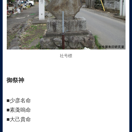
社号標
御祭神
■少彦名命
■素戔嗚命
■大己貴命