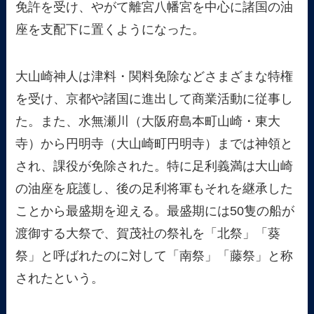
免許を受け、やがて離宮八幡宮を中心に諸国の油
座を支配下に置くようになった。
大山崎神人は津料・関料免除などさまざまな特権
を受け、京都や諸国に進出して商業活動に従事し
た。また、水無瀬川（大阪府島本町山崎・東大
寺）から円明寺（大山崎町円明寺）までは神領と
され、課役が免除された。特に足利義満は大山崎
の油座を庇護し、後の足利将軍もそれを継承した
ことから最盛期を迎える。最盛期には50隻の船が
渡御する大祭で、賀茂社の祭礼を「北祭」「葵
祭」と呼ばれたのに対して「南祭」「藤祭」と称
されたという。