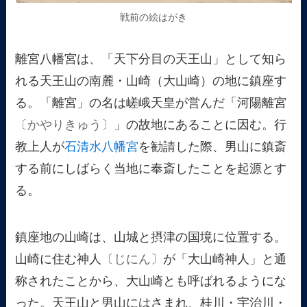
戦前の絵はがき
離宮八幡宮は、「天下分目の天王山」として知ら
れる天王山の南麓・山崎（大山崎）の地に鎮座す
る。「離宮」の名は嵯峨天皇が営んだ「河陽離宮
〔かやりきゅう〕
」の故地にあることに因む。行
教上人が
石清水八幡宮
を勧請した際、男山に鎮斎
する前にしばらく当地に奉斎したことを起源とす
る。
鎮座地の山崎は、山城と摂津の国境に位置する。
山崎に住む神人
〔じにん〕
が「大山崎神人」と通
称されたことから、大山崎とも呼ばれるようにな
った。天王山と男山にはさまれ、桂川・宇治川・