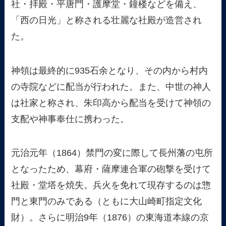
社・拝殿・平唐門・護摩堂・鐘楼などを備え、
「西の日光」と称される壮麗な社殿が造営され
た。
神領は最終的に935石余となり、その内から村内
の寺院などに配当が行われた。また、中世の神人
は社家と称され、朱印高から配当を受けて神領の
支配や神事奉仕に携わった。
元治元年（1864）禁門の変に際して長州藩の屯所
となったため、幕府・薩摩連合軍の砲撃を受けて
社殿・堂塔を焼失。兵火を免れて現存するのは惣
門と東門のみである（ともに大山崎町指定文化
財）。さらに明治9年（1876）の東海道本線の京