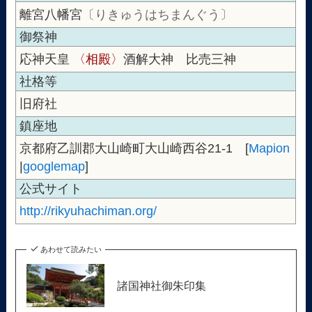
離宮八幡宮
〔りきゅうはちまんぐう〕
御祭神
応神天皇
〈相殿〉
酒解大神 比売三神
社格等
旧府社
鎮座地
京都府乙訓郡大山崎町大山崎西谷21-1 [
Mapion
|
googlemap
]
公式サイト
http://rikyuhachiman.org/
あわせて読みたい
諸国神社御朱印集