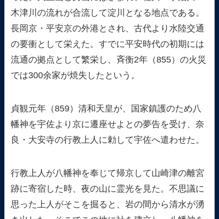
木津川の流れが合流して淀川となる地点である。
長岡京・平安京の外港とされ、古代より水陸交通
の要衝として栄えた。すでに平安時代の初期には
流通の拠点として繁栄し、斉衡2年（855）の火災
では300余家が焼失したという。
貞観元年（859）清和天皇が、国家鎮護のため八
幡神を宇佐より京に遷座せよとの夢告を受け、奈
良・大安寺の行教上人に勅して宇佐へ遣わせた。
行教上人が八幡神を奉じて帰京して山崎津の離宮
跡に寄宿した時、夜の山に霊光を見た。不思議に
思った上人がそこを掘ると、岩の間から清水が湧