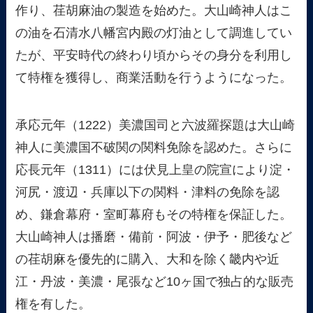
作り、荏胡麻油の製造を始めた。大山崎神人はこ
の油を石清水八幡宮内殿の灯油として調進してい
たが、平安時代の終わり頃からその身分を利用し
て特権を獲得し、商業活動を行うようになった。
承応元年（1222）美濃国司と六波羅探題は大山崎
神人に美濃国不破関の関料免除を認めた。さらに
応長元年（1311）には伏見上皇の院宣により淀・
河尻・渡辺・兵庫以下の関料・津料の免除を認
め、鎌倉幕府・室町幕府もその特権を保証した。
大山崎神人は播磨・備前・阿波・伊予・肥後など
の荏胡麻を優先的に購入、大和を除く畿内や近
江・丹波・美濃・尾張など10ヶ国で独占的な販売
権を有した。