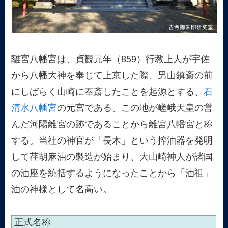
離宮八幡宮は、貞観元年（859）行教上人が宇佐
から八幡大神を奉じて上京した際、男山鎮斎の前
にしばらく山崎に奉斎したことを起源とする、
石
清水八幡宮
の元宮である。この地が嵯峨天皇の営
んだ河陽離宮の跡であることから離宮八幡宮と称
する。当社の神官が「長木」という搾油器を発明
して荏胡麻油の製造が始まり、大山崎神人が諸国
の油座を統括するようになったことから「油祖」
油の神様として名高い。
正式名称