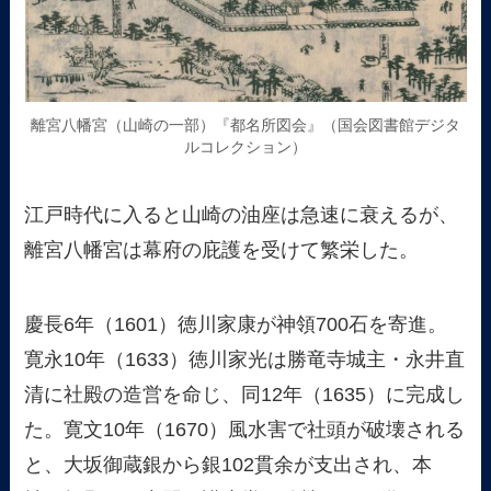
離宮八幡宮（山崎の一部）『都名所図会』（国会図書館デジタ
ルコレクション）
江戸時代に入ると山崎の油座は急速に衰えるが、
離宮八幡宮は幕府の庇護を受けて繁栄した。
慶長6年（1601）徳川家康が神領700石を寄進。
寛永10年（1633）徳川家光は勝竜寺城主・永井直
清に社殿の造営を命じ、同12年（1635）に完成し
た。寛文10年（1670）風水害で社頭が破壊される
と、大坂御蔵銀から銀102貫余が支出され、本