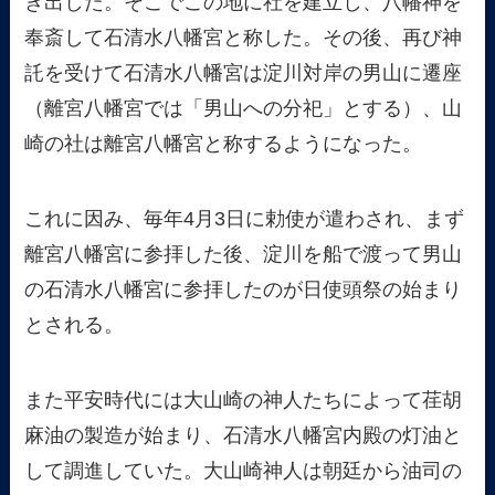
き出した。そこでこの地に社を建立し、八幡神を
奉斎して石清水八幡宮と称した。その後、再び神
託を受けて石清水八幡宮は淀川対岸の男山に遷座
（離宮八幡宮では「男山への分祀」とする）、山
崎の社は離宮八幡宮と称するようになった。
これに因み、毎年4月3日に勅使が遣わされ、まず
離宮八幡宮に参拝した後、淀川を船で渡って男山
の石清水八幡宮に参拝したのが日使頭祭の始まり
とされる。
また平安時代には大山崎の神人たちによって荏胡
麻油の製造が始まり、石清水八幡宮内殿の灯油と
して調進していた。大山崎神人は朝廷から油司の