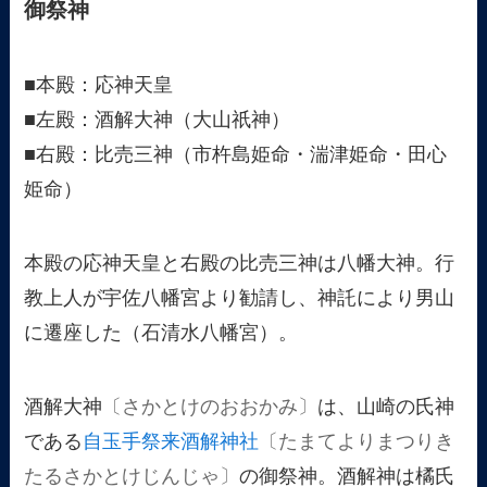
御祭神
■本殿：応神天皇
■左殿：酒解大神（大山祇神）
■右殿：比売三神（市杵島姫命・湍津姫命・田心
姫命）
本殿の応神天皇と右殿の比売三神は八幡大神。行
教上人が宇佐八幡宮より勧請し、神託により男山
に遷座した（石清水八幡宮）。
酒解大神
〔さかとけのおおかみ〕
は、山崎の氏神
である
自玉手祭来酒解神社
〔たまてよりまつりき
たるさかとけじんじゃ〕
の御祭神。酒解神は橘氏