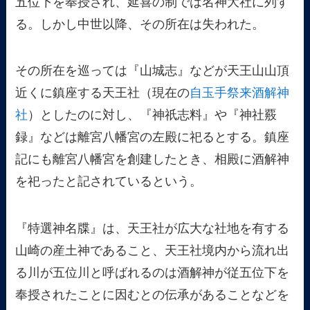
五位下を奉授され、延喜の制では名神大社に列す
る。しかし中世以降、その所在は失われた。
その所在を巡っては『山城志』などが天王山山頂
近くに鎮座する天王社（現在の
自玉手祭来酒解神
社
）としたのに対し、『神祇志料』や『神社覈
録』などは離宮八幡宮の左殿に祀るとする。鎮座
記にも離宮八幡宮を創建したとき、相殿に酒解神
を祀ったと記されているという。
『特選神名牒』は、天王社が広大な社地を有する
山崎の産土神であること、天王社境内から流れ出
る川が五位川と呼ばれるのは酒解神が従五位下を
奉授されたことに因むとの伝承があることなどを