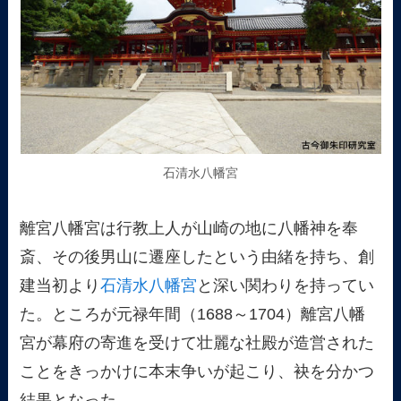
石清水八幡宮
離宮八幡宮は行教上人が山崎の地に八幡神を奉
斎、その後男山に遷座したという由緒を持ち、創
建当初より
石清水八幡宮
と深い関わりを持ってい
た。ところが元禄年間（1688～1704）離宮八幡
宮が幕府の寄進を受けて壮麗な社殿が造営された
ことをきっかけに本末争いが起こり、袂を分かつ
結果となった。