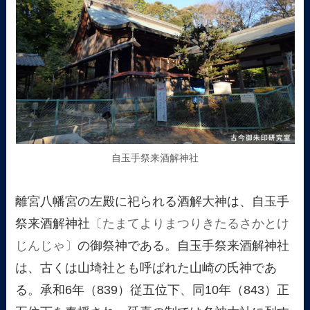
自玉手祭来酒解神社
離宮八幡宮の左殿に祀られる酒解大神は、自玉手
祭来酒解神社
〔たまてよりまつりきたるさかとけ
じんじゃ〕
の御祭神である。自玉手祭来酒解神社
は、古くは山埼社とも呼ばれた山崎の氏神であ
る。承和6年（839）従五位下、同10年（843）正