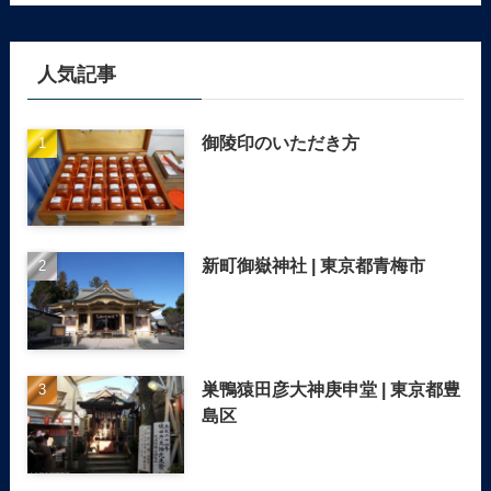
人気記事
御陵印のいただき方
新町御嶽神社 | 東京都青梅市
巣鴨猿田彦大神庚申堂 | 東京都豊
島区