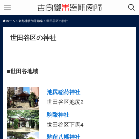
ホーム
東都神社御朱印集
世田谷区の神社
世田谷区の神社
■
世田谷地域
池尻稲荷神社
世田谷区池尻2
駒繋神社
世田谷区下馬4
駒留八幡神社