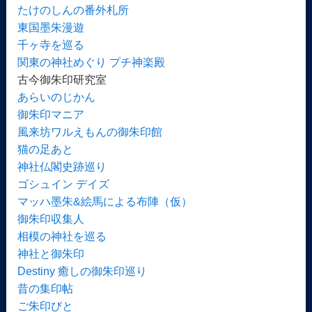
たけのしんの番外札所
東国墨朱漫遊
千ヶ寺を巡る
関東の神社めぐり プチ神楽殿
古今御朱印研究室
あらいのじかん
御朱印マニア
風来坊ワルえもんの御朱印館
猫の足あと
神社仏閣史跡巡り
ゴシュイン デイズ
マッハ墨朱&絵馬による布陣（仮）
御朱印収集人
相模の神社を巡る
神社と御朱印
Destiny 癒しの御朱印巡り
昔の集印帖
ご朱印びと