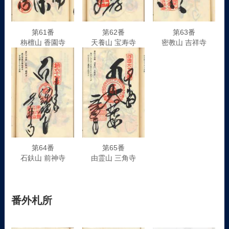
第61番
第62番
第63番
栴檀山 香園寺
天養山 宝寿寺
密教山 吉祥寺
第64番
第65番
石鈇山 前神寺
由霊山 三角寺
番外札所