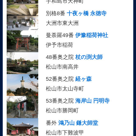
宇和島市天神町
別格8番
十夜ヶ橋 永徳寺
大洲市東大洲
曼荼羅49番
伊豫稲荷神社
伊予市稲荷
48番奥之院
杖の渕大師
松山市南高井
52番奥之院
経ヶ森
松山市太山寺町
53番奥之院
海岸山 円明寺
松山市勝岡町
番外
鴻乃山 鎌大師堂
松山市下難波甲