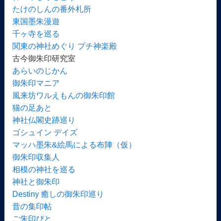
たけのしんの番外札所
東国墨朱漫遊
千ヶ寺を巡る
関東の神社めぐり プチ神楽殿
古今御朱印研究室
あらいのじかん
御朱印マニア
風来坊ワルえもんの御朱印館
猫の足あと
神社仏閣史跡巡り
ゴシュイン デイズ
マッハ墨朱&絵馬による布陣（仮）
御朱印収集人
相模の神社を巡る
神社と御朱印
Destiny 癒しの御朱印巡り
昔の集印帖
ご朱印びと