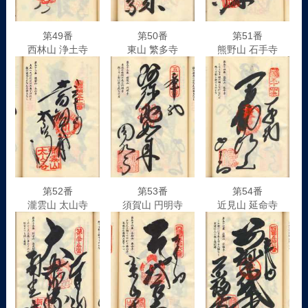
第49番
第50番
第51番
西林山 浄土寺
東山 繁多寺
熊野山 石手寺
第52番
第53番
第54番
瀧雲山 太山寺
須賀山 円明寺
近見山 延命寺