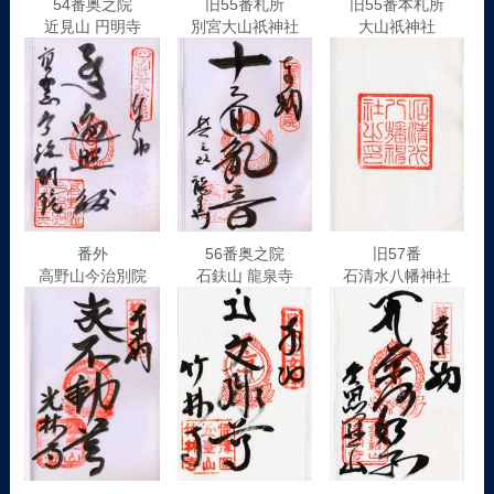
54番奥之院
旧55番札所
旧55番本札所
近見山 円明寺
別宮大山祇神社
大山祇神社
番外
56番奥之院
旧57番
高野山今治別院
石鈇山 龍泉寺
石清水八幡神社