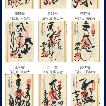
第55番
第56番
第57番
別宮山 南光坊
金輪山 泰山寺
府頭山 栄福寺
第58番
第59番
第60番
作礼山 仙遊寺
金光山 国分寺
石鈇山 横峰寺