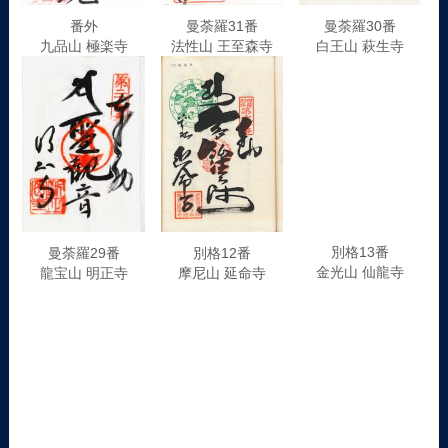
番外
曼荼羅31番
曼荼羅30番
九品山 極楽寺
法性山 王至森寺
白王山 萩生寺
曼荼羅29番
別格12番
別格13番
龍宝山 明正寺
摩尼山 延命寺
金光山 仙龍寺