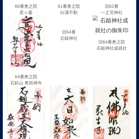
60番奥之院
61番奥之院
旧62番
星ヶ森
白瀧不動
一之宮神社
旧64番
旧64番奥之院
石鎚神社
石鎚神社成就社
64番奥之院
石鈇山 奥前神寺