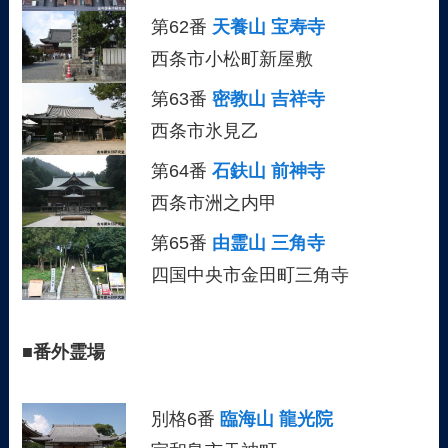
第62番
天養山 宝寿寺
西条市小松町新屋敷
第63番
密教山 吉祥寺
西条市氷見乙
第64番
石鈇山 前神寺
西条市洲之内甲
第65番
由霊山 三角寺
四国中央市金田町三角寺
■
番外霊場
別格6番
臨海山 龍光院