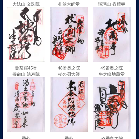
大法山 文殊院
札始大師堂
瑠璃山 香積寺
曼荼羅45番
48番奥之院
49番奥之院
養命山 法寿院
杖の渕大師
牛之峰地蔵堂
番外
番外
52番奥之院