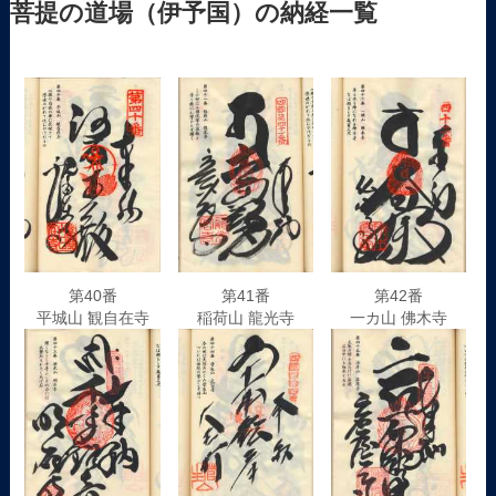
菩提の道場（伊予国）の納経一覧
第40番
第41番
第42番
平城山 観自在寺
稲荷山 龍光寺
一カ山 佛木寺