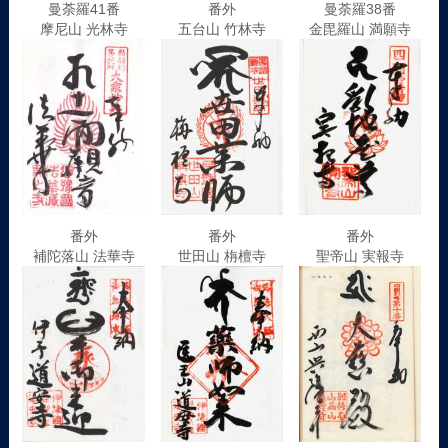
曼荼羅41番
番外
曼荼羅38番
摩尼山 光林寺
五台山 竹林寺
金毘羅山 満願寺
番外
番外
番外
補陀落山 法華寺
世田山 栴檀寺
聖帝山 実報寺