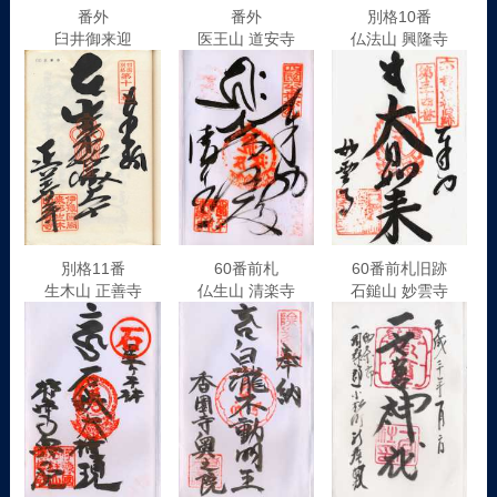
番外
番外
別格10番
臼井御来迎
医王山 道安寺
仏法山 興隆寺
別格11番
60番前札
60番前札旧跡
生木山 正善寺
仏生山 清楽寺
石鎚山 妙雲寺