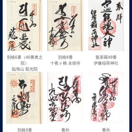
別格6番（40番奥之
別格8番
曼荼羅49番
院）
十夜ヶ橋 永徳寺
伊豫稲荷神社
臨海山 龍光院
別格9番
番外
番外