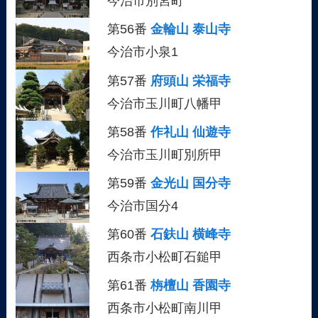
今治市別宮町
第56番
金輪山 泰山寺
今治市小泉1
第57番
府頭山 栄福寺
今治市玉川町八幡甲
第58番
作礼山 仙遊寺
今治市玉川町別所甲
第59番
金光山 国分寺
今治市国分4
第60番
石鈇山 横峰寺
西条市小松町石鎚甲
第61番
栴檀山 香園寺
西条市小松町南川甲