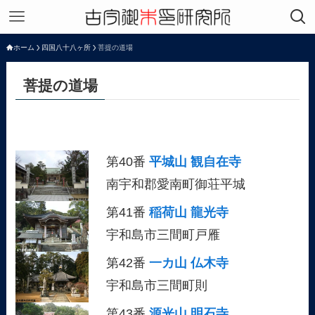
ホーム
四国八十八ヶ所
菩提の道場
菩提の道場
第40番
平城山 観自在寺
南宇和郡愛南町御荘平城
第41番
稲荷山 龍光寺
宇和島市三間町戸雁
第42番
一カ山 仏木寺
宇和島市三間町則
第43番
源光山 明石寺