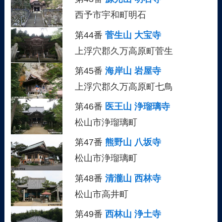
西予市宇和町明石
第44番
菅生山 大宝寺
上浮穴郡久万高原町菅生
第45番
海岸山 岩屋寺
上浮穴郡久万高原町七鳥
第46番
医王山 浄瑠璃寺
松山市浄瑠璃町
第47番
熊野山 八坂寺
松山市浄瑠璃町
第48番
清瀧山 西林寺
松山市高井町
第49番
西林山 浄土寺