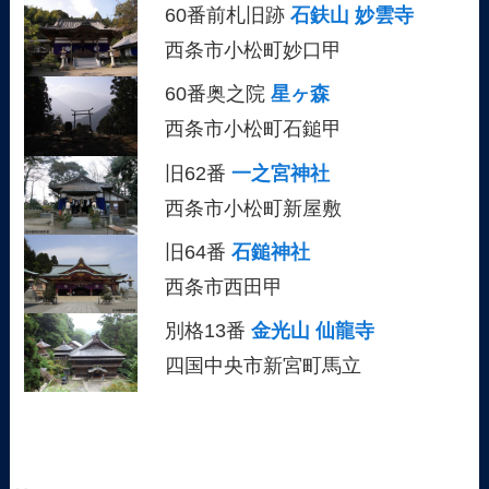
60番前札旧跡
石鈇山 妙雲寺
西条市小松町妙口甲
60番奥之院
星ヶ森
西条市小松町石鎚甲
旧62番
一之宮神社
西条市小松町新屋敷
旧64番
石鎚神社
西条市西田甲
別格13番
金光山 仙龍寺
四国中央市新宮町馬立