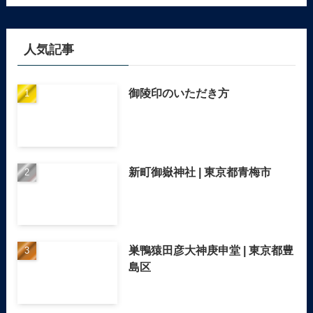
人気記事
御陵印のいただき方
新町御嶽神社 | 東京都青梅市
巣鴨猿田彦大神庚申堂 | 東京都豊
島区