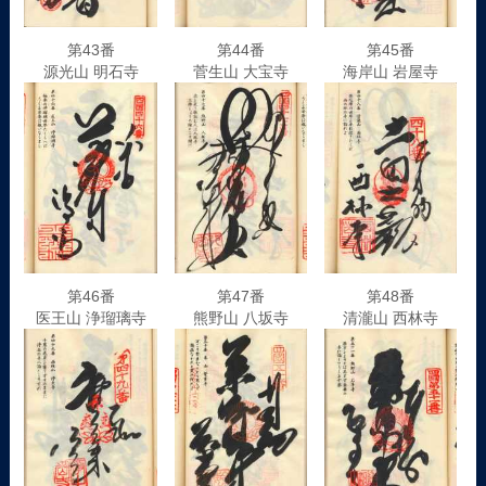
第43番
第44番
第45番
源光山 明石寺
菅生山 大宝寺
海岸山 岩屋寺
第46番
第47番
第48番
医王山 浄瑠璃寺
熊野山 八坂寺
清瀧山 西林寺